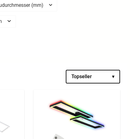
udurchmesser (mm)
en
Topseller
▾