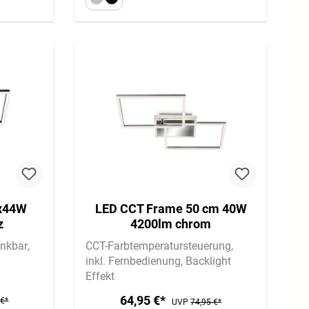
2x44W
LED CCT Frame 50 cm 40W
z
4200lm chrom
nkbar
CCT-Farbtemperatursteuerung
inkl. Fernbedienung
Backlight
Effekt
64,95 €*
 €*
UVP
74,95 €*