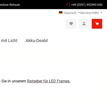
enlose Retoure
+49 (0291) 952993 650
Deutsch
Service/Hilfe
 mit Licht
Akku-Deals!
n Sie in unserem
Ratgeber für LED Frames.