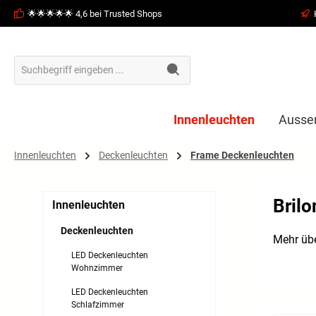
🌟🌟🌟🌟🌟 4,6 bei Trusted Shops
springen
Zur Hauptnavigation springen
Innenleuchten
Ausse
Innenleuchten
Deckenleuchten
Frame Deckenleuchten
Bril
Innenleuchten
Deckenleuchten
Mehr übe
LED Deckenleuchten
Wohnzimmer
LED Deckenleuchten
Schlafzimmer