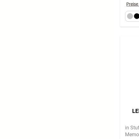
Preise
LE
in St
Memor