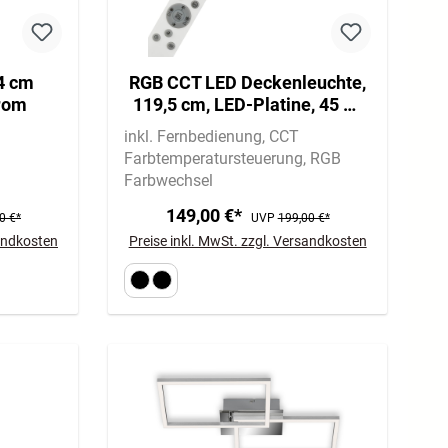
4 cm
RGB CCT LED Deckenleuchte,
rom
119,5 cm, LED-Platine, 45 W,
4400 lm, schwarz
inkl. Fernbedienung
CCT
Farbtemperatursteuerung
RGB
Farbwechsel
149,00 €*
0 €*
UVP
199,00 €*
sandkosten
Preise inkl. MwSt. zzgl. Versandkosten