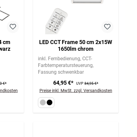
4 cm
LED CCT Frame 50 cm 2x15W
warz
1650lm chrom
inkl. Fernbedienung
CCT-
Farbtemperatursteuerung
Fassung schwenkbar
64,95 €*
0 €*
UVP
84,95 €*
sandkosten
Preise inkl. MwSt. zzgl. Versandkosten