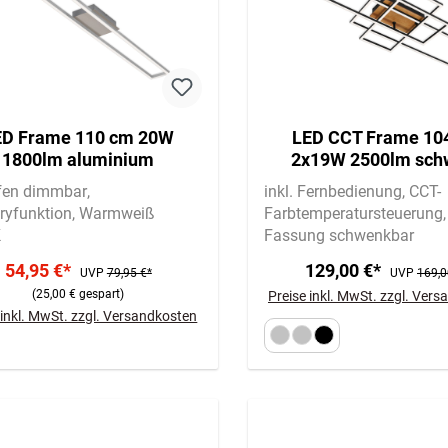
ED Frame 110 cm 20W
LED CCT Frame 10
1800lm aluminium
2x19W 2500lm sch
ufen dimmbar
inkl. Fernbedienung
CCT-
yfunktion
Warmweiß
Farbtemperatursteuerung
K
Fassung schwenkbar
54,95 €*
129,00 €*
UVP
79,95 €*
UVP
169,0
(25,00 € gespart)
Preise inkl. MwSt. zzgl. Ver
 inkl. MwSt. zzgl. Versandkosten