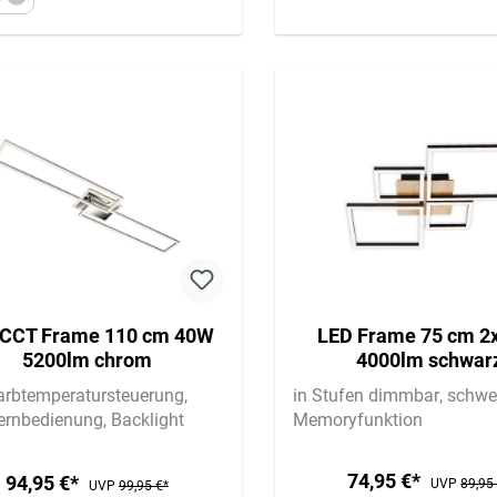
 CCT Frame 110 cm 40W
LED Frame 75 cm 
5200lm chrom
4000lm schwar
arbtemperatursteuerung
in Stufen dimmbar
schwe
Fernbedienung
Backlight
Memoryfunktion
74,95 €*
94,95 €*
UVP
89,95
UVP
99,95 €*