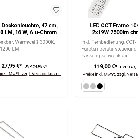
 Deckenleuchte, 47 cm,
LED CCT Frame 10
0 LM, 16 W, Alu-Chrom
2x19W 2500lm ch
nkbar
Warmweiß 3000K
inkl. Fernbedienung
CCT-
 1200 LM
Farbtemperatursteuerung
Fassung schwenkbar
27,95 €*
119,00 €*
UVP
34,95 €*
UVP
149,0
 inkl. MwSt. zzgl. Versandkosten
Preise inkl. MwSt. zzgl. Ver