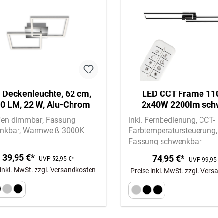
 Deckenleuchte, 62 cm,
LED CCT Frame 11
0 LM, 22 W, Alu-Chrom
2x40W 2200lm sch
ufen dimmbar
Fassung
inkl. Fernbedienung
CCT-
nkbar
Warmweiß 3000K
Farbtemperatursteuerung
Fassung schwenkbar
39,95 €*
74,95 €*
UVP
52,95 €*
UVP
99,95
 inkl. MwSt. zzgl. Versandkosten
Preise inkl. MwSt. zzgl. Ver