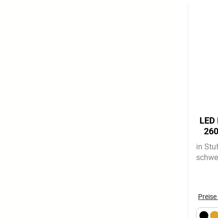
LED 
260
in St
schwe
Preise