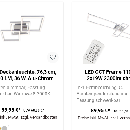
Deckenleuchte, 76,3 cm,
LED CCT Frame 11
0 LM, 36 W, Alu-Chrom
2x19W 2300lm ch
ufen dimmbar
Fassung
inkl. Fernbedienung
CCT-
nkbar
Warmweiß 3000K
Farbtemperatursteuerung
Fassung schwenkbar
59,95 €*
89,95 €*
UVP
69,95 €*
UVP
99,95
 inkl. MwSt. zzgl. Versandkosten
Preise inkl. MwSt. zzgl. Ver