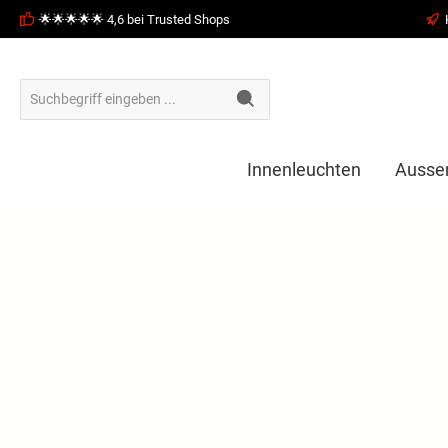
🌟🌟🌟🌟🌟 4,6 bei Trusted Shops
springen
Zur Hauptnavigation springen
Innenleuchten
Ausse
Bildergalerie überspringen