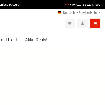
enlose Retoure
+49 (0291) 952993 650
Deutsch
Service/Hilfe
 mit Licht
Akku-Deals!