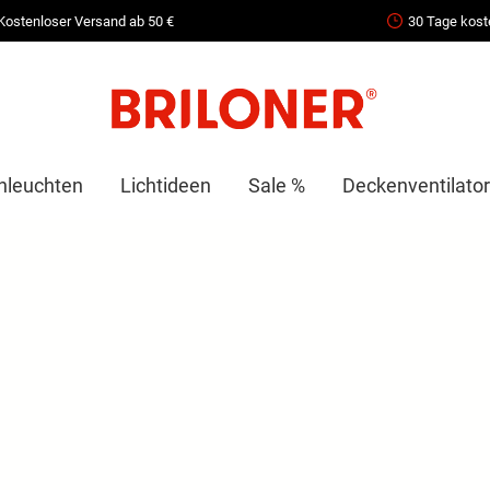
Kostenloser Versand ab 50 €
30 Tage kost
nleuchten
Lichtideen
Sale %
Deckenventilator