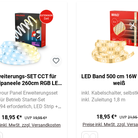
eiterungs-SET CCT für
LED Band 500 cm 16W
paneele 260cm RGB LED
weiß
pe, 37,5cm Verlängerung
our Panel Erweiterungsset
inkl. Kabelschalter
selbst
ür Betrieb Starter-Set
inkl. Zuleitung 1,8 m
4 erforderlich
LED Strip +
ngerung
18,95 €*
18,95 €*
UVP
21,95
UVP
19,95 €*
Preise inkl. MwSt. zzgl. Ver
 inkl. MwSt. zzgl. Versandkosten