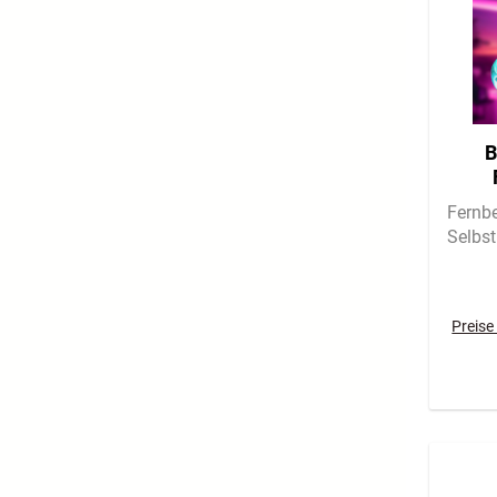
B
Fernb
Selbs
Preise