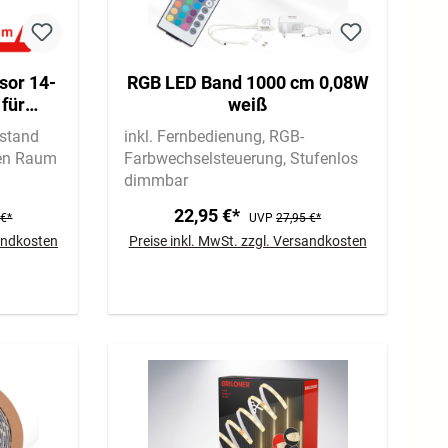
sor 14-
RGB LED Band 1000 cm 0,08W
für
weiß
cm,
bstand
inkl. Fernbedienung
RGB-
 Weiß
en Raum
Farbwechselsteuerung
Stufenlos
dimmbar
,0cm
22,95 €*
 €*
UVP
27,95 €*
sandkosten
Preise inkl. MwSt. zzgl. Versandkosten