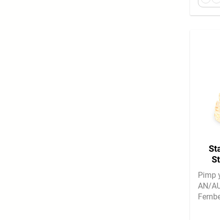
St
S
2
Pimp y
AN/AU
Fernb
Spezia
Selbs