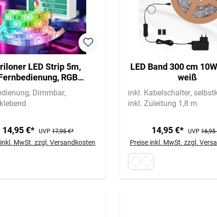
riloner LED Strip 5m,
LED Band 300 cm 10
Fernbedienung, RGB
weiß
Farbmodi, Dimmbar
edienung
Dimmbar
inkl. Kabelschalter
selbst
tklebend
inkl. Zuleitung 1,8 m
14,95 €*
14,95 €*
UVP
17,95 €*
UVP
16,95
 inkl. MwSt. zzgl. Versandkosten
Preise inkl. MwSt. zzgl. Ver