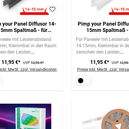
 your Panel Diffusor 14-
Pimp your Panel Diffu
15mm Spaltmaß - für
15mm Spaltmaß - 
andpaneele, 130cm,
Wandpaneele, 130
neele mit Leistenabstand
Für Paneele mit Leistena
mbar, Kürzbar, Schwarz
Klemmbar, Kürzbar,
5mm
Klemmbar in den Raum
14-15mm
Klemmbar in d
hen den Leisten
zwischen den Leisten
sungen: 130x2,0x1,0cm
Abmessungen: 130x2,0x1
11,95 €*
11,95 €*
UVP
12,95 €*
UVP
12,95
 inkl. MwSt. zzgl. Versandkosten
Preise inkl. MwSt. zzgl. Ver