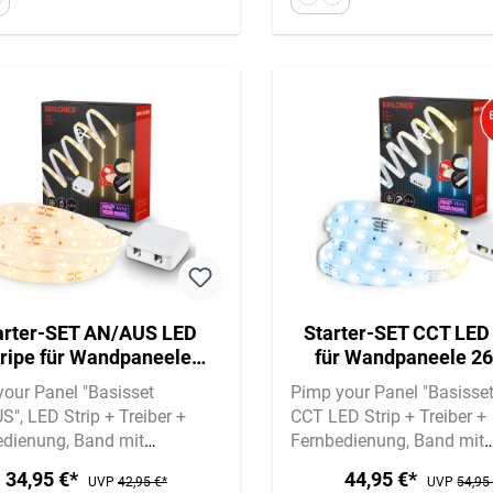
arter-SET AN/AUS LED
Starter-SET CCT LED 
tripe für Wandpaneele
für Wandpaneele 2
60cm, Fernbedienung,
Fernbedienung, Verte
our Panel "Basisset
Pimp your Panel "Basisse
Verteilerbox
S"
LED Strip + Treiber +
CCT LED Strip + Treiber +
edienung
Band mit
Fernbedienung
Band mit
lkleber für Filz |
Spezialkleber für Filz |
34,95 €*
44,95 €*
UVP
42,95 €*
UVP
54,95
tklebend
Selbstklebend