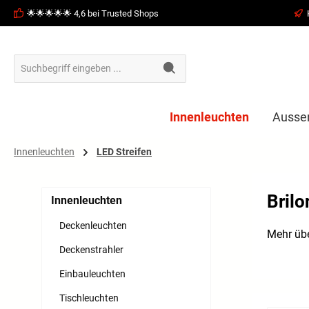
🌟🌟🌟🌟🌟 4,6 bei Trusted Shops
springen
Zur Hauptnavigation springen
Innenleuchten
Ausse
Innenleuchten
LED Streifen
Brilo
Innenleuchten
Deckenleuchten
Mehr übe
Deckenstrahler
Einbauleuchten
Tischleuchten