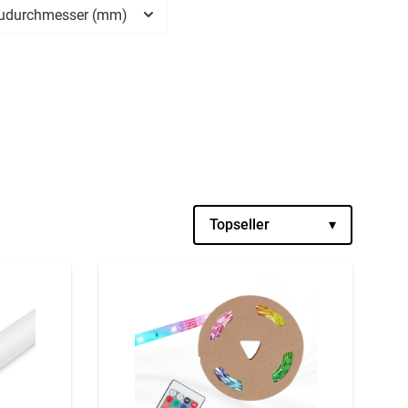
udurchmesser (mm)
Topseller
▾