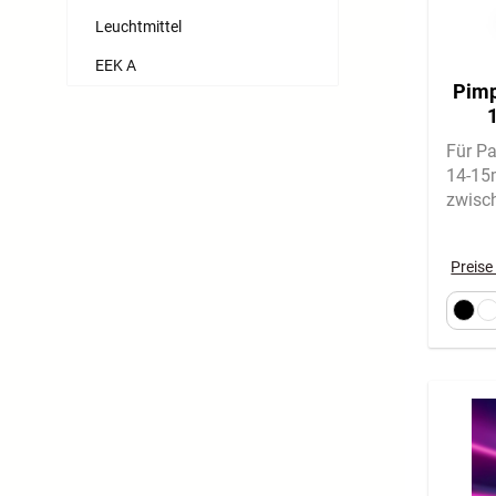
Leuchtmittel
EEK A
Pimp
W
Für Pa
Klem
14-1
zwisc
Abmes
Preise