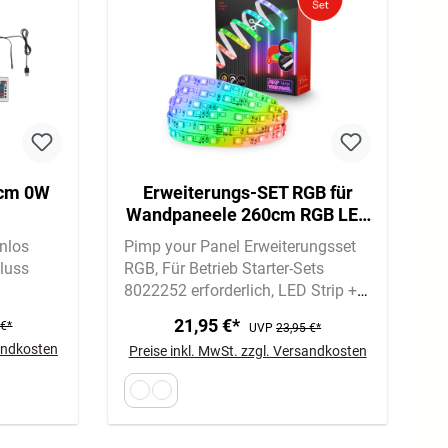
 cm 0W
Erweiterungs-SET RGB für
Wandpaneele 260cm RGB LED
Stripe, 37,5cm Verlängerung
nlos
Pimp your Panel Erweiterungsset
luss
RGB
Für Betrieb Starter-Sets
8022252 erforderlich
LED Strip +
Verlängerung
21,95 €*
 €*
UVP
23,95 €*
sandkosten
Preise inkl. MwSt. zzgl. Versandkosten