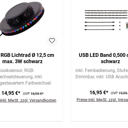
 RGB Lichtrad Ø 12,5 cm
USB LED Band 0,500
max. 3W schwarz
schwarz
Musiksensor
RGB-
inkl. Fernbedienung
Stufe
echselsteuerung
inkl.
Dimmbar
inkl. USB Ansch
gesteuertem Farbwechsel
16,95 €*
14,95 €*
UVP
19,95
UVP
16,95 €*
Preise inkl. MwSt. zzgl. Ver
 inkl. MwSt. zzgl. Versandkosten