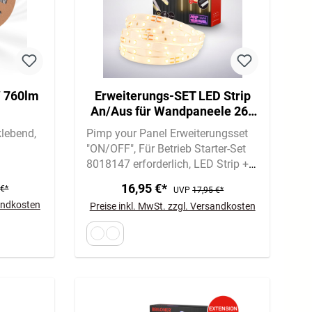
W 760lm
Erweiterungs-SET LED Strip
An/Aus für Wandpaneele 260
cm, Warmweiß, kürzbar,
klebend
Pimp your Panel Erweiterungsset
selbstklebend, Weiß
"ON/OFF"
Für Betrieb Starter-Set
8018147 erforderlich
LED Strip +
Verlängerung
16,95 €*
 €*
UVP
17,95 €*
sandkosten
Preise inkl. MwSt. zzgl. Versandkosten