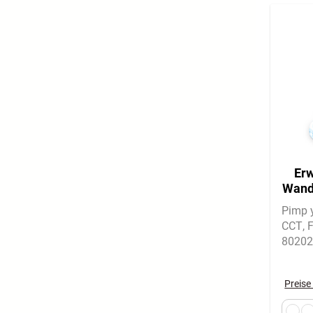
Erw
Wand
Stri
Pimp y
CCT
F
802029
Verlä
Preise