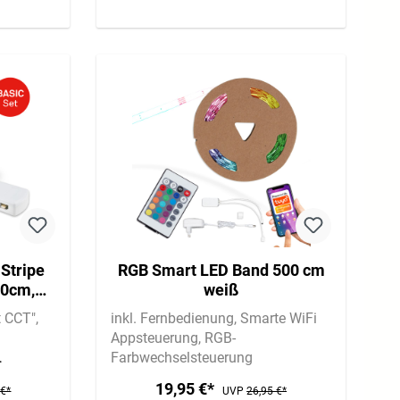
Stripe
RGB Smart LED Band 500 cm
60cm,
weiß
ilerbox
t CCT"
inkl. Fernbedienung
Smarte WiFi
Appsteuerung
RGB-
Farbwechselsteuerung
19,95 €*
 €*
UVP
26,95 €*