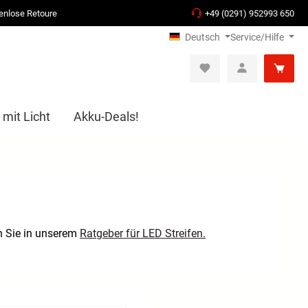
enlose Retoure
+49 (0291) 952993 650
Deutsch
Service/Hilfe
 mit Licht
Akku-Deals!
n Sie in unserem
Ratgeber für LED Streifen.