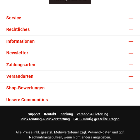
Service
Rechtliches
Informationen
Newsletter
Zahlungsarten
Versandarten
Shop-Bewertungen
Unsere Communities
Support
Kontakt
Zahlung
Versand & Lieferung
Rücksendung & Rückerstattung
FAQ - Häufig gestellte Fragen
Alle Preise inkl. gesetzl. Mehrwertsteuer zzgl.
Versandkosten
und ggf.
Nachnahmegebühren, wenn nicht anders angegeben.