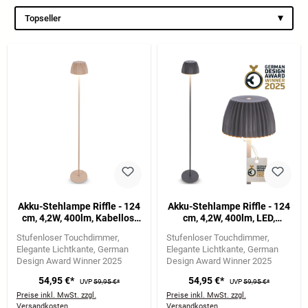
▾
Topseller
Akku-Stehlampe Riffle - 124
Akku-Stehlampe Riffle - 124
cm, 4,2W, 400lm, Kabellos,
cm, 4,2W, 400lm, LED,
LED, Dimmbar, Touch, Beige
Kabellos, Dimmbar, Touch,
Stufenloser Touchdimmer
Stufenloser Touchdimmer
Anthrazit
Elegante Lichtkante
German
Elegante Lichtkante
German
Design Award Winner 2025
Design Award Winner 2025
54,95 €*
54,95 €*
UVP
59,95 €*
UVP
59,95 €*
Preise inkl. MwSt. zzgl.
Preise inkl. MwSt. zzgl.
Versandkosten
Versandkosten