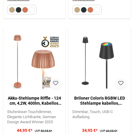
Akku-Stehlampe Riffle - 124
Briloner Coloris RGBW LED
cm, 4,2W, 400lm, Kabellos,
Stehlampe kabellos,
LED, Dimmbar, Touch,
Dimmbar, Touch, Anthrazit
Stufenloser Touchdimmer
Dimmbar
Touch
USB-C
Kupferfarben
Elegante Lichtkante
German
Aufladung
Design Award Winner 2025
44,95 €*
34,95 €*
UVP
59,95 €*
UVP
49,95 €*