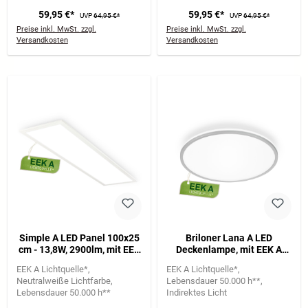
59,95 €*
59,95 €*
UVP
64,95 €*
UVP
64,95 €*
Preise inkl. MwSt. zzgl.
Preise inkl. MwSt. zzgl.
Versandkosten
Versandkosten
Simple A LED Panel 100x25
Briloner Lana A LED
cm - 13,8W, 2900lm, mit EEK
Deckenlampe, mit EEK A
A Lichtquelle*, Neutralweiß,
Lichtquelle*, Backlight,
EEK A Lichtquelle*
EEK A Lichtquelle*
Weiß
Chrom-Matt
Neutralweiße Lichtfarbe
Lebensdauer 50.000 h**
Lebensdauer 50.000 h**
Indirektes Licht