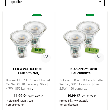
▾
Topseller
A
A
A
A
G
G
EEK A 2er Set GU10
EEK A 2er Set GU10
Leuchtmittel,
Leuchtmittel,
Energieeffizienz A, 50.000h
Energieeffizienz A, 50.000h
Briloner EEK A LED Leuchtmittel
Briloner EEK A LED Leuchtmittel
Lebensdauer*, 850lm, 4,7W,
Lebensdauer*, 450lm, 2,5W,
2er Set
GU10 Fassung | Glas |
2er Set
GU10 Fassung | Glas |
Warmweißes Licht
Warmweißes Licht
4,7W | 850 Lumen
2,5W | 450 Lumen
Warmweißes Licht mit 3000
Warmweißes Licht mit 3000
11,99 €*
10,99 €*
UVP
12,99 €*
UVP
11,99 €*
Kelvin
Kelvin
Preise inkl. MwSt. zzgl.
Preise inkl. MwSt. zzgl.
Versandkosten
Versandkosten