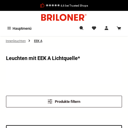
alt springen
🌟🌟🌟🌟🌟 4,6 bei Trusted Shops
Hauptmenü
Innenleuchten
EEK A
Leuchten mit EEK A Lichtquelle*
Produkte filtern