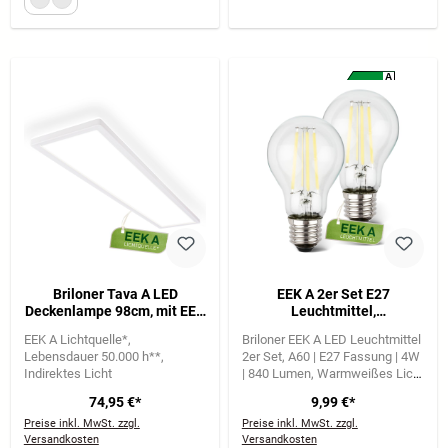
A
A
G
Briloner Tava A LED
EEK A 2er Set E27
Deckenlampe 98cm, mit EEK
Leuchtmittel,
A Lichtquelle*, Backlight,
Energieeffizienz A, Filament,
EEK A Lichtquelle*
Briloner EEK A LED Leuchtmittel
Weiß
50.000h Lebensdauer*,
Lebensdauer 50.000 h**
2er Set
A60 | E27 Fassung | 4W
840lm, 4W, Warmweißes
Indirektes Licht
| 840 Lumen
Warmweißes Licht
Licht, A60
mit 2700 Kelvin
74,95 €*
9,99 €*
Preise inkl. MwSt. zzgl.
Preise inkl. MwSt. zzgl.
Versandkosten
Versandkosten