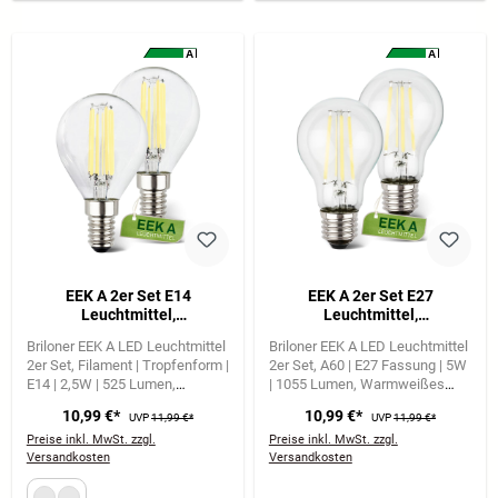
A
A
A
A
G
G
EEK A 2er Set E14
EEK A 2er Set E27
Leuchtmittel,
Leuchtmittel,
Energieeffizienz A, Filament,
Energieeffizienz A, Filament,
Briloner EEK A LED Leuchtmittel
Briloner EEK A LED Leuchtmittel
50.000h Lebensdauer*,
50.000h Lebensdauer*,
2er Set
Filament | Tropfenform |
2er Set
A60 | E27 Fassung | 5W
525lm, 2,5W, Warmweißes
1055lm, 5W, Warmweißes
E14 | 2,5W | 525 Lumen
| 1055 Lumen
Warmweißes
Licht, Tropfen
Licht, A60
Warmweißes Licht mit 3000
Licht mit 3000 Kelvin
10,99 €*
10,99 €*
UVP
11,99 €*
UVP
11,99 €*
Kelvin
Preise inkl. MwSt. zzgl.
Preise inkl. MwSt. zzgl.
Versandkosten
Versandkosten