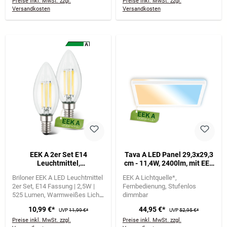
Preise inkl. MwSt. zzgl.
Preise inkl. MwSt. zzgl.
Versandkosten
Versandkosten
A
A
G
EEK A 2er Set E14
Tava A LED Panel 29,3x29,3
Leuchtmittel,
cm - 11,4W, 2400lm, mit EEK
Energieeffizienz A, Filament,
A Lichtquelle*, Dimmbar,
Briloner EEK A LED Leuchtmittel
EEK A Lichtquelle*
50.000h Lebensdauer*,
CCT, Weiß
2er Set
E14 Fassung | 2,5W |
Fernbedienung
Stufenlos
525lm, 2,5W, Warmweißes
525 Lumen
Warmweißes Licht
dimmbar
Licht, Kerze
mit 3000 Kelvin
10,99 €*
44,95 €*
UVP
11,99 €*
UVP
52,95 €*
Preise inkl. MwSt. zzgl.
Preise inkl. MwSt. zzgl.