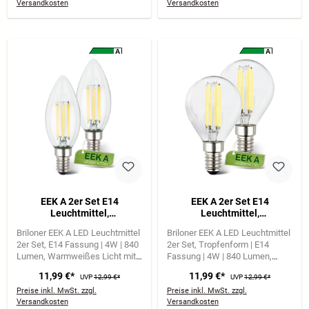
Versandkosten
Versandkosten
A
A
A
A
G
G
EEK A 2er Set E14
EEK A 2er Set E14
Leuchtmittel,
Leuchtmittel,
Energieeffizienz A, Filament,
Energieeffizienz A, Filament,
Briloner EEK A LED Leuchtmittel
Briloner EEK A LED Leuchtmittel
50.000h Lebensdauer*,
50.000h Lebensdauer*,
2er Set
E14 Fassung | 4W | 840
2er Set
Tropfenform | E14
840lm, 4W, Warmweißes
840lm, 4W, Warmweißes
Lumen
Warmweißes Licht mit
Fassung | 4W | 840 Lumen
Licht, Kerze
Licht, Tropfen
3000 Kelvin
Warmweißes Licht mit 3000
11,99 €*
11,99 €*
UVP
12,99 €*
UVP
12,99 €*
Kelvin
Preise inkl. MwSt. zzgl.
Preise inkl. MwSt. zzgl.
Versandkosten
Versandkosten