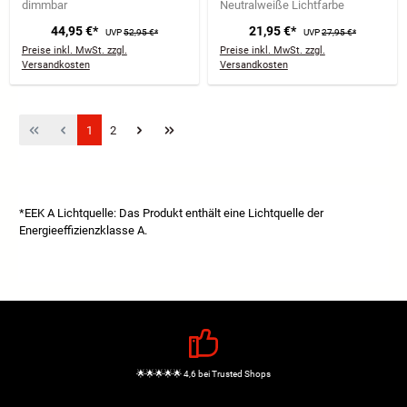
dimmbar
Neutralweiße Lichtfarbe
44,95 €*
21,95 €*
UVP
52,95 €*
UVP
27,95 €*
Preise inkl. MwSt. zzgl.
Preise inkl. MwSt. zzgl.
Versandkosten
Versandkosten
Seite
Seite
1
2
*EEK A Lichtquelle: Das Produkt enthält eine Lichtquelle der
Energieeffizienzklasse A.
🌟🌟🌟🌟🌟 4,6 bei Trusted Shops