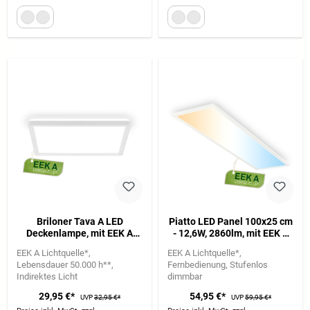
Briloner Tava A LED
Piatto LED Panel 100x25 cm
Deckenlampe, mit EEK A
- 12,6W, 2860lm, mit EEK A
Lichtquelle*, Backlight,
Lichtquelle*, Dimmbar, CCT,
EEK A Lichtquelle*
EEK A Lichtquelle*
Weiß
Weiß
Lebensdauer 50.000 h**
Fernbedienung
Stufenlos
Indirektes Licht
dimmbar
29,95 €*
54,95 €*
UVP
32,95 €*
UVP
59,95 €*