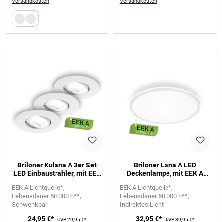
Versandkosten
Versandkosten
Briloner Kulana A 3er Set
Briloner Lana A LED
LED Einbaustrahler, mit EEK
Deckenlampe, mit EEK A
A Lichtquelle*, Schwenkbar,
Lichtquelle*, Backlight,
EEK A Lichtquelle*
EEK A Lichtquelle*
Weiß
Weiß
Lebensdauer 50.000 h**
Lebensdauer 50.000 h**
Schwenkbar
Indirektes Licht
24,95 €*
32,95 €*
UVP
29,95 €*
UVP
39,95 €*