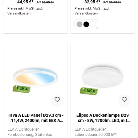
44,95 €*
32,95 €*
UVP
59,95 €*
UVP
39,95 €*
Preise inkl. MwSt. zzgl.
Preise inkl. MwSt. zzgl.
Versandkosten
Versandkosten
Tava A LED Panel Ø29,3 cm -
Elipso A Deckenlampe Ø29
11,4W, 2400lm, mit EEK A
cm - 8W, 1700lm, LED, mit
Lichtquelle*, Dimmbar, CCT,
EEK A Lichtquelle*, Weiß
EEK A Lichtquelle*
EEK A Lichtquelle*
Weiß
Fernbedienung
Stufenlos
Lebensdauer 50.000 h**