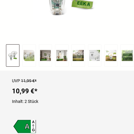
UVP
11,99 €*
10,99 €
*
Inhalt:
2 Stück
A
A
G