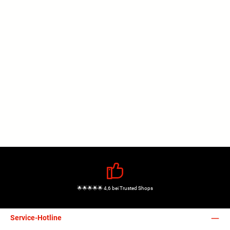
🌟🌟🌟🌟🌟 4,6 bei Trusted Shops
Service-Hotline