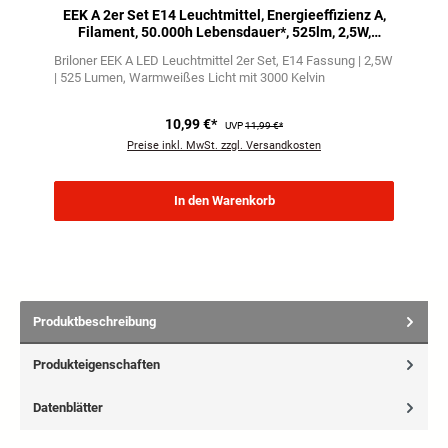
EEK A 2er Set E14 Leuchtmittel, Energieeffizienz A,
Filament, 50.000h Lebensdauer*, 525lm, 2,5W,
Warmweißes Licht, Kerze
Briloner EEK A LED Leuchtmittel 2er Set
E14 Fassung | 2,5W
| 525 Lumen
Warmweißes Licht mit 3000 Kelvin
10,99 €*
UVP
11,99 €*
Preise inkl. MwSt. zzgl. Versandkosten
In den Warenkorb
Produktbeschreibung
Produkteigenschaften
Datenblätter