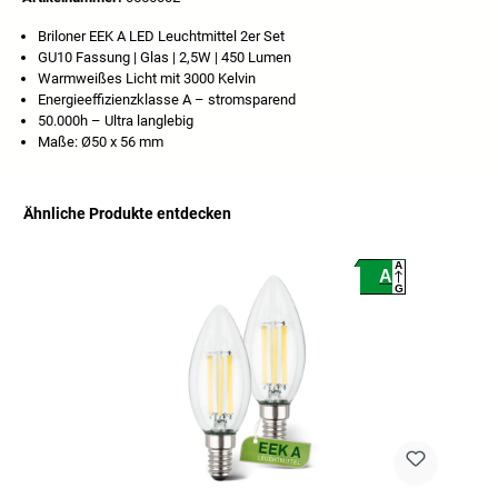
Briloner EEK A LED Leuchtmittel 2er Set
GU10 Fassung | Glas | 2,5W | 450 Lumen
Warmweißes Licht mit 3000 Kelvin
Energieeffizienzklasse A – stromsparend
50.000h – Ultra langlebig
Maße: Ø50 x 56 mm
Ähnliche Produkte entdecken
Produktgalerie überspringen
A
A
G