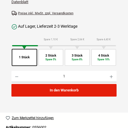
Datenblatt
Preise inkl. MwSt. zzgl. Versandkosten
Auf Lager, Lieferzeit 2-3 Werktage
Spare 1,10 €
Spare 2,64 €
Spare 4,40 €
2 Stück
3 Stück
4 Stück
1 Stück
Spare 5%
Spare 8%
Spare 10%
Produkt Anzahl: Gib den gewünschten Wert ein oder benutze die Schaltflächen um die Anzahl
In den Warenkorb
Zum Merkzettel hinzufügen
Artikelnummer:
0556002