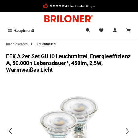
alt springen
🌟🌟🌟🌟🌟 4,6 bei Trusted Shops
Hauptmenü
Innenleuchten
Leuchtmittel
EEK A 2er Set GU10 Leuchtmittel, Energieeffizienz
A, 50.000h Lebensdauer*, 450lm, 2,5W,
Warmweißes Licht
Bildergalerie überspringen