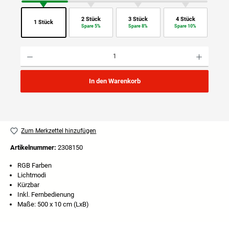
2 Stück
3 Stück
4 Stück
1 Stück
Spare 5%
Spare 8%
Spare 10%
Produkt Anzahl: Gib den gewünschten Wert ein oder benutze die Schaltflächen um die Anzahl
In den Warenkorb
Zum Merkzettel hinzufügen
Artikelnummer:
2308150
RGB Farben
Lichtmodi
Kürzbar
Inkl. Fernbedienung
Maße: 500 x 10 cm (LxB)