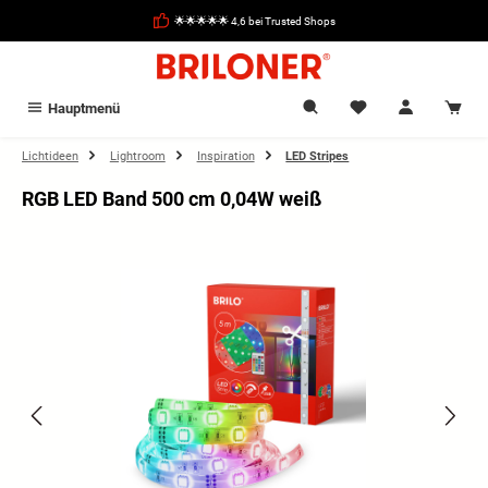
alt springen
🌟🌟🌟🌟🌟 4,6 bei Trusted Shops
Hauptmenü
Lichtideen
Lightroom
Inspiration
LED Stripes
RGB LED Band 500 cm 0,04W weiß
Bildergalerie überspringen