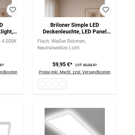
ED
Briloner Simple LED
light,
Deckenleuchte, LED Panel
9,3cm,
Flach, Eckig, 119,5x29,5 cm,
4.000K
Flach
Weißer Rahmen
Weiß
Neutralweißes Licht
59,95 €*
 €*
UVP
69,95 €*
sandkosten
Preise inkl. MwSt. zzgl. Versandkosten