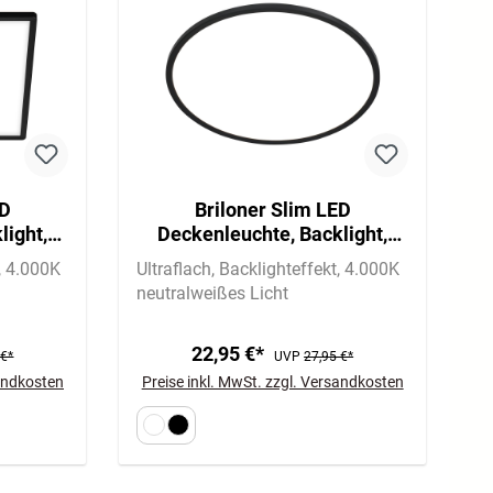
ED
Briloner Slim LED
light,
Deckenleuchte, Backlight,
9,3cm,
Flach, Rund, 29,3cm, Schwarz
4.000K
Ultraflach
Backlighteffekt
4.000K
neutralweißes Licht
22,95 €*
 €*
UVP
27,95 €*
sandkosten
Preise inkl. MwSt. zzgl. Versandkosten