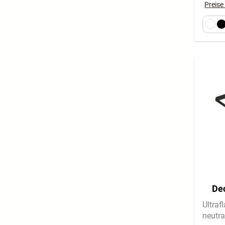
Preise
Dec
F
Ultraf
neutra