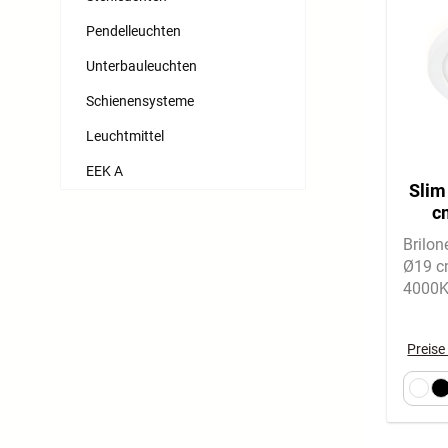
Pendelleuchten
Unterbauleuchten
Schienensysteme
Leuchtmittel
EEK A
Slim
c
Neut
Brilo
Ø19 c
4000K
Backli
Rauml
Preise