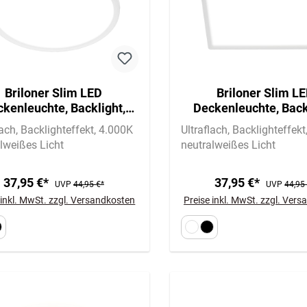
Briloner Slim LED
Briloner Slim L
kenleuchte, Backlight,
Deckenleuchte, Back
ach, Rund, 42cm, Weiß
Flach, Eckig, 42x42c
lach
Backlighteffekt
4.000K
Ultraflach
Backlighteffekt
lweißes Licht
neutralweißes Licht
37,95 €*
37,95 €*
UVP
44,95 €*
UVP
44,95
 inkl. MwSt. zzgl. Versandkosten
Preise inkl. MwSt. zzgl. Ver