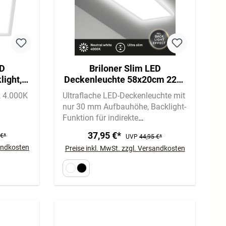
ED
Briloner Slim LED
light,
Deckenleuchte 58x20cm 22W,
m, Weiß
Ultra-Flach, Backlight,
4.000K
Ultraflache LED-Deckenleuchte mit
Neutralweiß, Eckig, Weiß
nur 30 mm Aufbauhöhe
Backlight-
Funktion für indirekte
Hintergrundbeleuchtung
22W,
37,95 €*
 €*
UVP
44,95 €*
3.000lm, neutralweißes Licht
sandkosten
Preise inkl. MwSt. zzgl. Versandkosten
(4.000 K) für Arbeitsbereiche