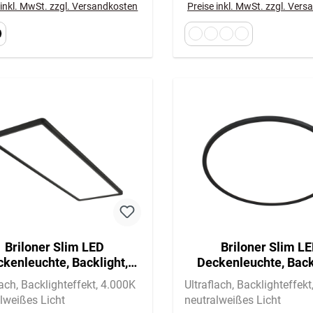
 inkl. MwSt. zzgl. Versandkosten
Preise inkl. MwSt. zzgl. Ver
Briloner Slim LED
Briloner Slim L
kenleuchte, Backlight,
Deckenleuchte, Back
lach, Eckig, 58x20cm,
Flach, Rund, 42cm, S
lach
Backlighteffekt
4.000K
Ultraflach
Backlighteffekt
Schwarz
lweißes Licht
neutralweißes Licht