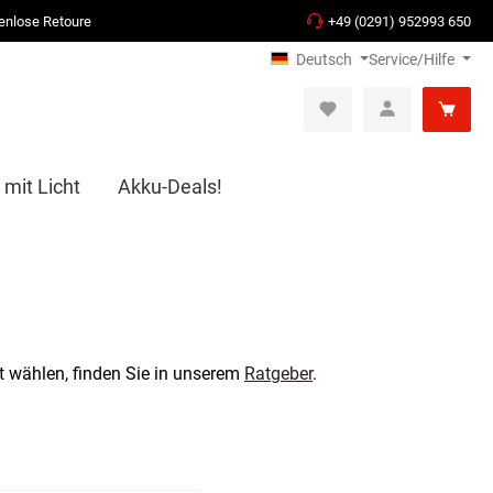
enlose Retoure
+49 (0291) 952993 650
Deutsch
Service/Hilfe
 mit Licht
Akku-Deals!
 wählen, finden Sie in unserem
Ratgeber
.