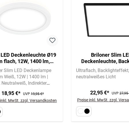
 LED Deckenleuchte Ø19
Briloner Slim L
m flach, 12W, 1400 lm,
Deckenleuchte, Back
ralweiß, Backlight, Weiß
Flach, Eckig, 29,3x2
ner Slim LED Deckenlampe
Ultraflach
Backlighteffekt
Schwarz
m Weiß
12W | 1400 lm |
neutralweißes Licht
 Neutralweiß
Indirekter
ght-Effekt für angenehmes
22,95 €*
18,95 €*
UVP
27,95
UVP
19,95 €*
icht
Preise inkl. MwSt. zzgl. Ver
 inkl. MwSt. zzgl. Versandkosten