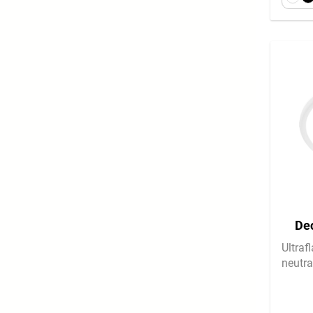
Dec
Fl
Ultraf
neutra