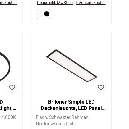
sandkosten
Preise inkl. MwSt. zzgl. Versandkosten
ED
Briloner Simple LED
light,
Deckenleuchte, LED Panel
chwarz
Flach, Eckig, 100x25 cm,
4.000K
Flach
Schwarzer Rahmen
Schwarz
Neutralweißes Licht