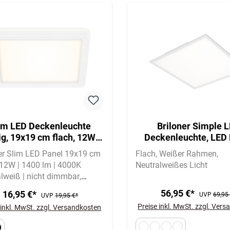
im LED Deckenleuchte
Briloner Simple 
ig, 19x19 cm flach, 12W,
Deckenleuchte, LED
400 lm, Neutralweiß,
Flach, Eckig, 59,5x59
ner Slim LED Panel 19x19 cm
Flach
Weißer Rahmen
Backlight, Weiß
Weiß
12W | 1400 lm | 4000K
Neutralweißes Licht
lweiß | nicht dimmbar
kter Backlight-Effekt für
56,95 €*
16,95 €*
UVP
69,95
UVP
19,95 €*
ehmes Raumlicht
Preise inkl. MwSt. zzgl. Ver
 inkl. MwSt. zzgl. Versandkosten