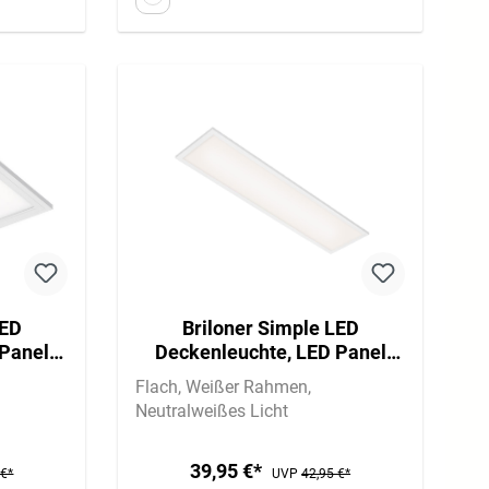
LED
Briloner Simple LED
 Panel
Deckenleuchte, LED Panel
,5 cm,
Flach, Eckig, 100x25 cm, Weiß
Flach
Weißer Rahmen
Neutralweißes Licht
39,95 €*
 €*
UVP
42,95 €*