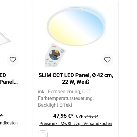
LED
SLIM CCT LED Panel, Ø 42 cm,
 Panel
22 W, Weiß
,5 cm,
inkl. Fernbedienung
CCT-
Farbtemperatursteuerung
Backlight Effekt
47,95 €*
 €*
UVP
54,95 €*
sandkosten
Preise inkl. MwSt. zzgl. Versandkosten