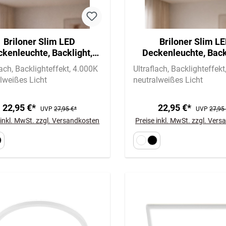
Briloner Slim LED
Briloner Slim L
kenleuchte, Backlight,
Deckenleuchte, Back
ch, Rund, 29,3cm, Weiß
Flach, Eckig, 29,3x2
lach
Backlighteffekt
4.000K
Ultraflach
Backlighteffekt
Weiß
lweißes Licht
neutralweißes Licht
22,95 €*
22,95 €*
UVP
27,95 €*
UVP
27,95
 inkl. MwSt. zzgl. Versandkosten
Preise inkl. MwSt. zzgl. Ver