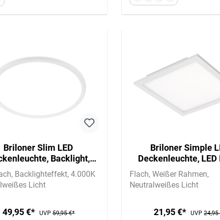
Briloner Slim LED
Briloner Simple 
kenleuchte, Backlight,
Deckenleuchte, LED
ach, Rund, 48cm, Weiß
Flach, Eckig, 29,5x29
lach
Backlighteffekt
4.000K
Flach
Weißer Rahmen
Weiß
lweißes Licht
Neutralweißes Licht
49,95 €*
21,95 €*
UVP
59,95 €*
UVP
24,95