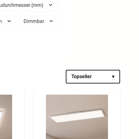
udurchmesser (mm)
en
Dimmbar
Topseller
▾