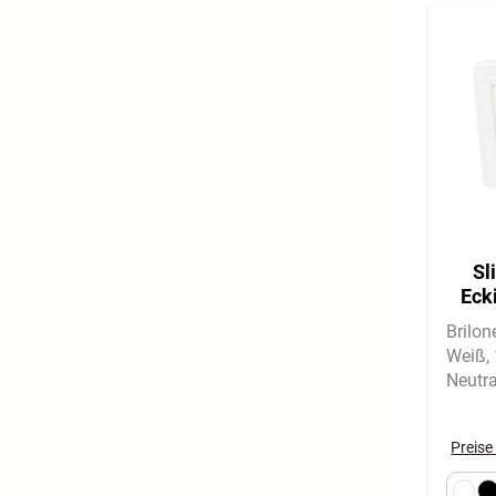
Sl
Eck
1
Brilo
Weiß
Neutra
Indire
angen
Preise