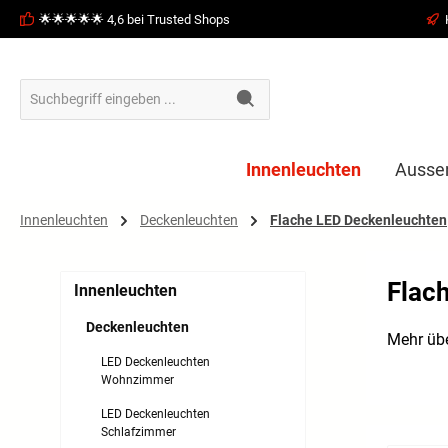
🌟🌟🌟🌟🌟 4,6 bei Trusted Shops
springen
Zur Hauptnavigation springen
Innenleuchten
Ausse
Innenleuchten
Deckenleuchten
Flache LED Deckenleuchten
Flac
Innenleuchten
Deckenleuchten
Mehr übe
LED Deckenleuchten
Wohnzimmer
LED Deckenleuchten
Schlafzimmer