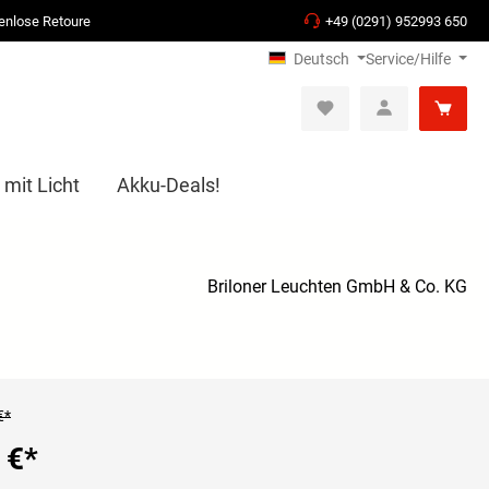
enlose Retoure
+49 (0291) 952993 650
Deutsch
Service/Hilfe
 mit Licht
Akku-Deals!
Briloner Leuchten GmbH & Co. KG
€*
 €
*