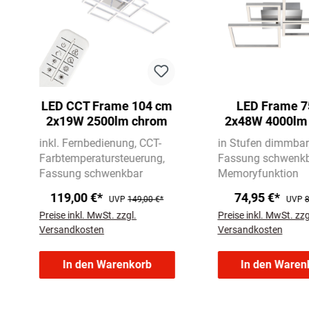
LED CCT Frame 104 cm
LED Frame 7
2x19W 2500lm chrom
2x48W 4000lm
inkl. Fernbedienung
CCT-
in Stufen dimmbar
Farbtemperatursteuerung
Fassung schwenk
Fassung schwenkbar
Memoryfunktion
119,00 €*
74,95 €*
UVP
149,00 €*
UVP
8
Preise inkl. MwSt. zzgl.
Preise inkl. MwSt. zzg
Versandkosten
Versandkosten
In den Warenkorb
In den Waren