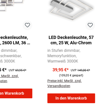
eckenleuchte,
LED Deckenleuchte, 57
, 2600 LM, 36 W,
cm, 25 W, Alu-Chrom
lu-Chrom
n dimmbar
in Stufen dimmbar
 schwenkbar
Memoryfunktion
ß 3000K
Warmweiß 3000K
5 €*
39,95 €*
UVP
69,95 €*
UVP
149,00 €*
(109,05 € gespart)
l. MwSt. zzgl.
Preise inkl. MwSt. zzgl.
osten
Versandkosten
den Warenkorb
In den Warenkorb