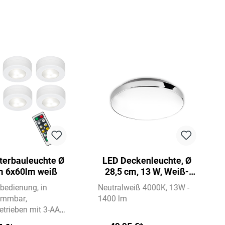
terbauleuchte Ø
LED Deckenleuchte, Ø
m 6x60lm weiß
28,5 cm, 13 W, Weiß-
Chrom
rnbedienung
in
Neutralweiß 4000K
13W -
dimmbar
1400 lm
betrieben mit 3-AAA