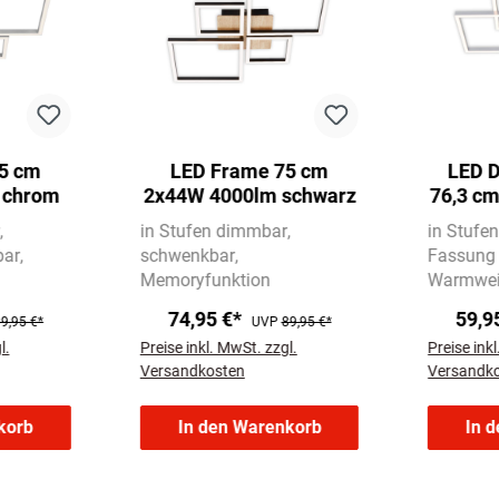
5 cm
LED Frame 75 cm
LED D
 chrom
2x44W 4000lm schwarz
76,3 cm
A
in Stufen dimmbar
in Stufe
bar
schwenkbar
Fassung
Memoryfunktion
Warmwei
74,95 €*
59,9
9,95 €*
UVP
89,95 €*
l.
Preise inkl. MwSt. zzgl.
Preise ink
Versandkosten
Versandk
korb
In den Warenkorb
In 