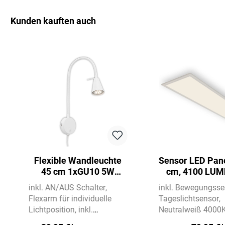
Kunden kauften auch
Produktgalerie überspringen
Flexible Wandleuchte
Sensor LED Pane
45 cm 1xGU10 5W
cm, 4100 LUM
400lm weiß
WATT, We
inkl. AN/AUS Schalter
inkl. Bewegungsse
Flexarm für individuelle
Tageslichtsensor
Lichtposition
inkl.
Neutralweiß 4000
Zuleitung 180 cm