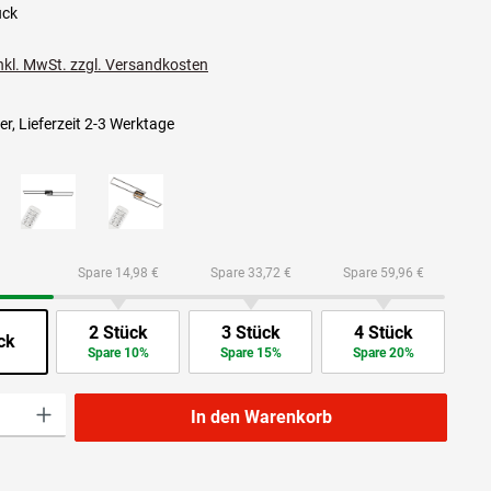
ück
inkl. MwSt. zzgl. Versandkosten
r, Lieferzeit 2-3 Werktage
Spare 14,98 €
Spare 33,72 €
Spare 59,96 €
2 Stück
3 Stück
4 Stück
ck
Spare 10%
Spare 15%
Spare 20%
l: Gib den gewünschten Wert ein oder benutze die Schaltflächen um die Anzahl zu 
In den Warenkorb