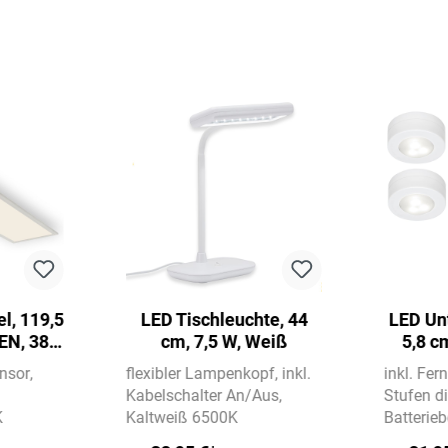
l, 119,5
LED Tischleuchte, 44
LED Un
EN, 38
cm, 7,5 W, Weiß
5,8 c
iß
nsor
flexibler Lampenkopf
inkl.
inkl. Fe
Kabelschalter An/Aus
Stufen 
K
Kaltweiß 6500K
Batterie
Batterien