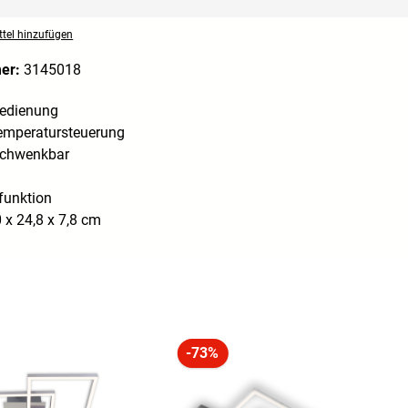
tel hinzufügen
mer:
3145018
bedienung
emperatursteuerung
schwenkbar
funktion
x 24,8 x 7,8 cm
-73%