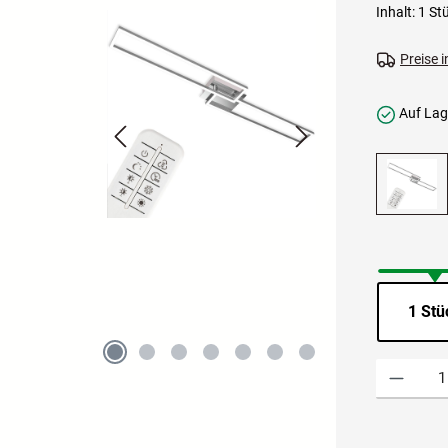
Inhalt:
1 St
Preise 
Auf Lage
1 Stü
Produkt Anzah