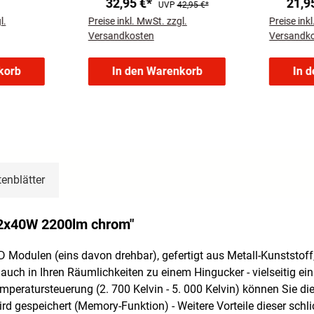
32,95 €*
21,9
UVP
42,95 €*
l.
Preise inkl. MwSt. zzgl.
Preise ink
Versandkosten
Versandk
korb
In den Warenkorb
In 
enblätter
 2x40W 2200lm chrom"
odulen (eins davon drehbar), gefertigt aus Metall-Kunststoff, 
uch in Ihren Räumlichkeiten zu einem Hingucker - vielseitig e
eratursteuerung (2. 700 Kelvin - 5. 000 Kelvin) können Sie die 
rd gespeichert (Memory-Funktion) - Weitere Vorteile dieser schl