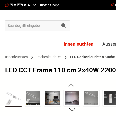
🌟🌟🌟🌟🌟 4,6 bei Trusted Shops
springen
Zur Hauptnavigation springen
Innenleuchten
Ausse
Innenleuchten
Deckenleuchten
LED Deckenleuchten Küche
LED CCT Frame 110 cm 2x40W 220
Bildergalerie überspringen