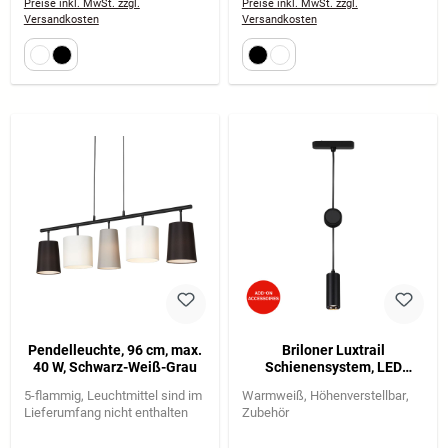
Lichtstimmung
Preise inkl. MwSt. zzgl.
Preise inkl. MwSt. zzgl.
Versandkosten
Versandkosten
Pendelleuchte, 96 cm, max.
Briloner Luxtrail
40 W, Schwarz-Weiß-Grau
Schienensystem, LED
Pendelleuchte,
5-flammig
Leuchtmittel sind im
Warmweiß
Höhenverstellbar
Höhenverstellbar, Schwarz
Lieferumfang nicht enthalten
Zubehör