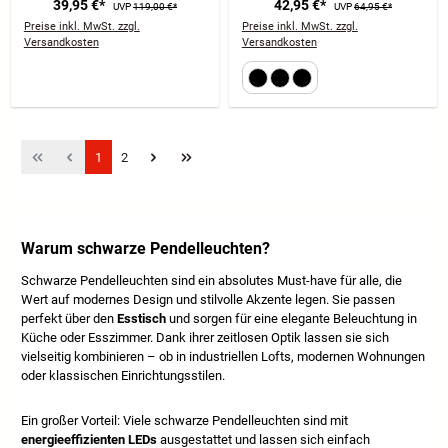
39,95 €*
42,95 €*
UVP
119,00 €*
UVP
64,95 €*
Retro-Stil
Preise inkl. MwSt. zzgl.
Preise inkl. MwSt. zzgl.
Versandkosten
Versandkosten
Seite
Seite
1
2
Warum schwarze Pendelleuchten?
Schwarze Pendelleuchten sind ein absolutes Must-have für alle, die
Wert auf modernes Design und stilvolle Akzente legen. Sie passen
perfekt über den
Esstisch
und sorgen für eine elegante Beleuchtung in
Küche oder Esszimmer. Dank ihrer zeitlosen Optik lassen sie sich
vielseitig kombinieren – ob in industriellen Lofts, modernen Wohnungen
oder klassischen Einrichtungsstilen.
Ein großer Vorteil: Viele schwarze Pendelleuchten sind mit
energieeffizienten LEDs
ausgestattet und lassen sich einfach