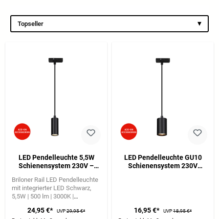
▾
Topseller
LED Pendelleuchte 5,5W
LED Pendelleuchte GU10
Schienensystem 230V –
Schienensystem 230V
dimmbar, Warmweiß, 145
Hochvolt, modern, 145 cm,
Briloner Rail LED Pendelleuchte
cm, Schwarz
Schwarz
mit integrierter LED Schwarz
5,5W | 500 lm | 3000K |
warmweißes Licht
Stufenlos
24,95 €*
16,95 €*
UVP
29,95 €*
UVP
18,95 €*
dimmbar für flexible