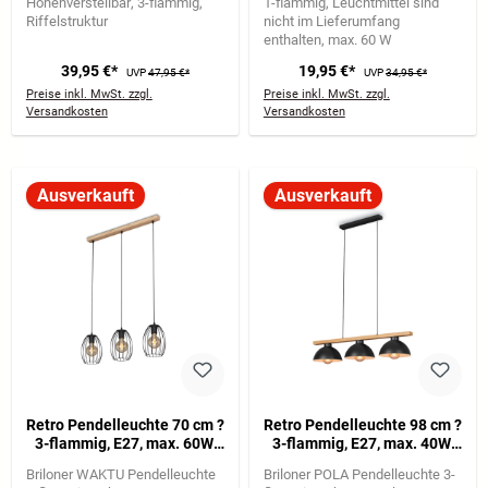
Höhenverstellbar
3-flammig
1-flammig
Leuchtmittel sind
Riffelstruktur
nicht im Lieferumfang
enthalten
max. 60 W
39,95 €*
19,95 €*
UVP
47,95 €*
UVP
34,95 €*
Preise inkl. MwSt. zzgl.
Preise inkl. MwSt. zzgl.
Versandkosten
Versandkosten
Ausverkauft
Ausverkauft
Retro Pendelleuchte 70 cm ?
Retro Pendelleuchte 98 cm ?
3-flammig, E27, max. 60W,
3-flammig, E27, max. 40W,
Metall-Holz, IP20, Schwarz
Metall-Holz, Vintage-Stil,
Briloner WAKTU Pendelleuchte
Briloner POLA Pendelleuchte 3-
Schwarz