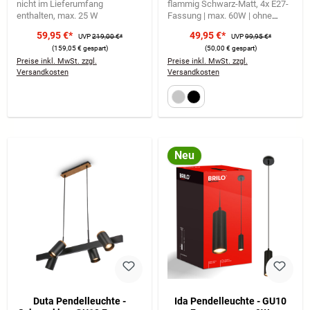
nicht im Lieferumfang
flammig Schwarz-Matt
4x E27-
enthalten
max. 25 W
Fassung | max. 60W | ohne
Leuchtmittel
Zylindrisches
59,95 €*
49,95 €*
UVP
219,00 €*
UVP
99,95 €*
Design mit schwebender Optik
(159,05 € gespart)
(50,00 € gespart)
Preise inkl. MwSt. zzgl.
Preise inkl. MwSt. zzgl.
Versandkosten
Versandkosten
Neu
Duta Pendelleuchte -
Ida Pendelleuchte - GU10