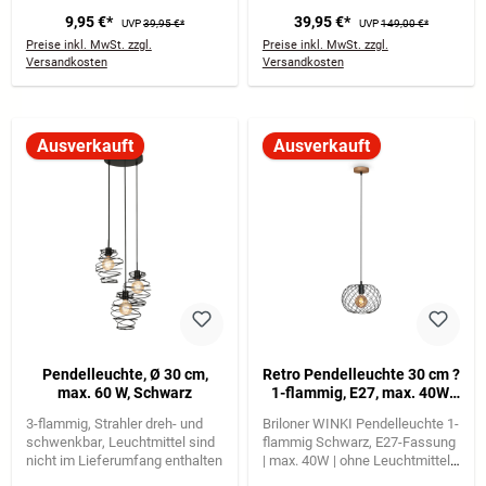
9,95 €*
39,95 €*
UVP
39,95 €*
UVP
149,00 €*
Preise inkl. MwSt. zzgl.
Preise inkl. MwSt. zzgl.
Versandkosten
Versandkosten
Ausverkauft
Ausverkauft
Pendelleuchte, Ø 30 cm,
Retro Pendelleuchte 30 cm ?
max. 60 W, Schwarz
1-flammig, E27, max. 40W,
Metall / Holz, Schwarz
3-flammig
Strahler dreh- und
Briloner WINKI Pendelleuchte 1-
schwenkbar
Leuchtmittel sind
flammig Schwarz
E27-Fassung
nicht im Lieferumfang enthalten
| max. 40W | ohne Leuchtmittel
Geflochtener Lampenschirm im