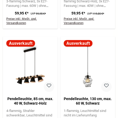
3-flammig Schwarz
3x E27-
flammig Schwarz-Holz
3x E27-
Fassung | max. 60W | ohne
Fassung | max. 40W | ohne
Leuchtmittel
Gebogene
Leuchtmittel
Vintage-Design
59,95 €*
59,95 €*
UVP
99,95 €*
UVP
119,00 €*
Metallschirme mit Holzdetails
aus schwarzem Metall & Holz
Preise inkl. MwSt. zzgl.
Preise inkl. MwSt. zzgl.
Versandkosten
Versandkosten
Ausverkauft
Ausverkauft
Pendelleuchte, 85 cm, max.
Pendelleuchte, 130 cm, max.
40 W, Schwarz-Holz
60 W, Schwarz
4-flammig
Strahler
1-flammig
Leuchtmittel sind
schwenkbar
Leuchtmittel sind
nicht im Lieferumfang