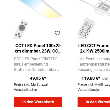
CCT LED Panel 100x25
LED CCT Frame
cm dimmbar, 23W, CCT,
2x19W 2500lm
Fernbedienung, Weiß
CCT LED Panel "PIATTO"
inkl. Fernbedienun
inkl. Fernbedienung
Farbtemperaturste
Stufenlos Dimmbar über
Fassung schwenk
Fernbedienung
CCT-
49,95 €*
119,00 €*
UVP
Farbtemperatursteuerung
Preise inkl. MwSt. zzgl.
Preise inkl. MwSt. zzg
3.000-6.500 Kelvin
Versandkosten
Versandkosten
In den Warenkorb
In den Waren