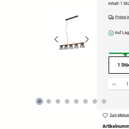
Inhalt:
1 St
Preise 
Auf Lage
1 Stü
Produkt Anzah
Zum Merkzet
Artikelnum