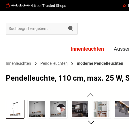
🌟🌟🌟🌟🌟 4,6 bei Trusted Shops
springen
Zur Hauptnavigation springen
Innenleuchten
Ausse
Innenleuchten
Pendelleuchten
moderne Pendelleuchten
Pendelleuchte, 110 cm, max. 25 W, 
Bildergalerie überspringen