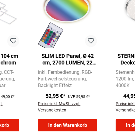
 104 cm
SLIM LED Panel, Ø 42
STERN
 chrom
cm, 2700 LUMEN, 22
Decke
WATT, Weiß
cm,
g
CCT-
inkl. Fernbedienung
RGB-
Sternenh
uerung
Farbwechselsteuerung
1200 lm
bar
Backlight Effekt
4000K
52,95 €*
44,9
149,00 €*
UVP
59,95 €*
l.
Preise inkl. MwSt. zzgl.
Preise ink
Versandkosten
Versandk
korb
In den Warenkorb
In 