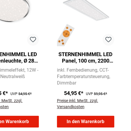
ENHIMMEL LED
STERNENHIMMEL LED
nleuchte, Ø 28
Panel, 100 cm, 2200
 12 W, Chrom
LUMEN, 24 WATT, Weiß
immeleffekt
12W -
inkl. Fernbedienung
CCT-
Neutralweiß
Farbtemperatursteuerung
Dimmbar
5 €*
54,95 €*
UVP
54,95 €*
UVP
59,95 €*
l. MwSt. zzgl.
Preise inkl. MwSt. zzgl.
osten
Versandkosten
den Warenkorb
In den Warenkorb