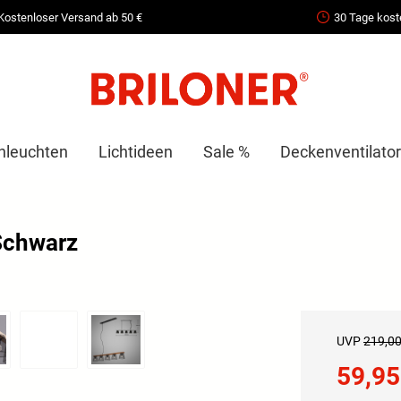
Kostenloser Versand ab 50 €
30 Tage kost
nleuchten
Lichtideen
Sale %
Deckenventilator
Schwarz
UVP
219,00
59,95