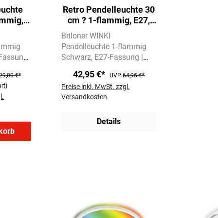
euchte
Retro Pendelleuchte 30
ammig,
cm ? 1-flammig, E27,
25W,
max. 40W, Metall / Holz,
Briloner WINKI
r, Grau
Schwarz
lammig
Pendelleuchte 1-flammig
-Fassung
Schwarz
E27-Fassung |
max. 40W | ohne
42,95 €*
29,00 €*
UVP
64,95 €*
e
Leuchtmittel
Geflochtener
rt)
Preise inkl. MwSt. zzgl.
Lampenschirm im Retro-Stil
l.
Versandkosten
ik
Details
korb