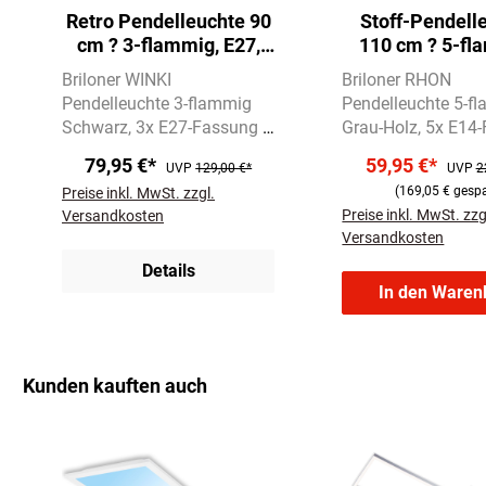
Retro Pendelleuchte 90
Stoff-Pendell
cm ? 3-flammig, E27,
110 cm ? 5-fl
max. 40W, Metall / Holz,
E14, max. 
Briloner WINKI
Briloner RHON
Schwarz
höhenverstellba
Pendelleuchte 3-flammig
Pendelleuchte 5-f
Schwarz
3x E27-Fassung |
Grau-Holz
5x E14
max. 40W | ohne
| max. 25W | ohne
79,95 €*
59,95 €*
UVP
129,00 €*
UVP
2
Leuchtmittel
Geflochtene
Leuchtmittel
Grau
(169,05 € gespa
Preise inkl. MwSt. zzgl.
Lampenschirme im Retro-
Stoffschirme mit
Preise inkl. MwSt. zzg
Versandkosten
Stil
natürlicher Holzopt
Versandkosten
Details
In den Waren
Kunden kauften auch
Produktgalerie überspringen