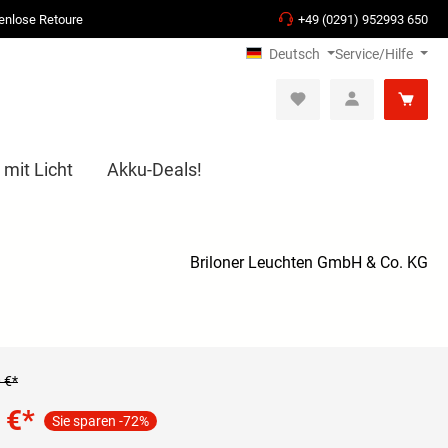
enlose Retoure
+49 (0291) 952993 650
Deutsch
Service/Hilfe
 mit Licht
Akku-Deals!
Briloner Leuchten GmbH & Co. KG
 €*
 €
*
Sie sparen -72%