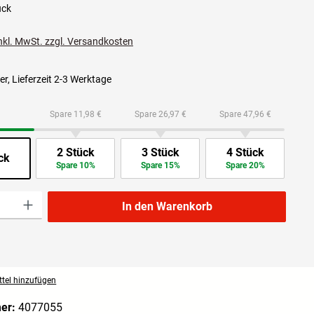
ück
inkl. MwSt. zzgl. Versandkosten
r, Lieferzeit 2-3 Werktage
Spare 11,98 €
Spare 26,97 €
Spare 47,96 €
2 Stück
3 Stück
4 Stück
ck
Spare 10%
Spare 15%
Spare 20%
l: Gib den gewünschten Wert ein oder benutze die Schaltflächen um die Anzahl zu 
In den Warenkorb
tel hinzufügen
mer:
4077055