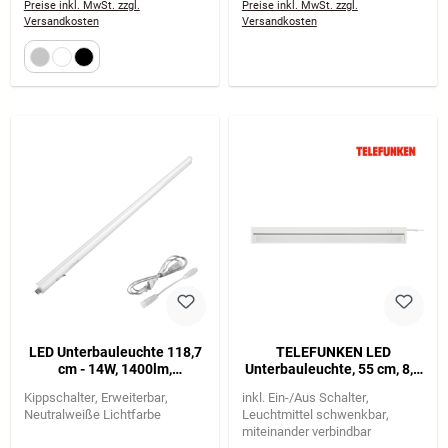
Preise inkl. MwSt. zzgl.
Preise inkl. MwSt. zzgl.
Versandkosten
Versandkosten
LED Unterbauleuchte 118,7
TELEFUNKEN LED
cm - 14W, 1400lm,
Unterbauleuchte, 55 cm, 8,5
Neutralweiß, An-/Aus-
W, Weiß
Kippschalter
Erweiterbar
inkl. Ein-/Aus Schalter
Schalter, Erweiterbar, Weiß
Neutralweiße Lichtfarbe
Leuchtmittel schwenkbar
miteinander verbindbar