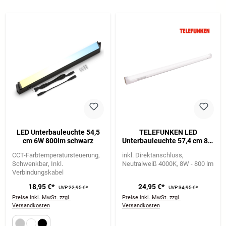
LED Unterbauleuchte 54,5
TELEFUNKEN LED
cm 6W 800lm schwarz
Unterbauleuchte 57,4 cm 8W
800lm weiß
CCT-Farbtemperatursteuerung
inkl. Direktanschluss
Schwenkbar
Inkl.
Neutralweiß 4000K
8W - 800 lm
Verbindungskabel
18,95 €*
24,95 €*
UVP
22,95 €*
UVP
34,95 €*
Preise inkl. MwSt. zzgl.
Preise inkl. MwSt. zzgl.
Versandkosten
Versandkosten