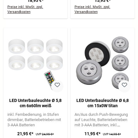
18,95 €*
15,95 €*
Preise inkl. MwSt. zzgl.
Preise inkl. MwSt. zzgl.
Versandkosten
Versandkosten
LED Unterbauleuchte Ø 5,8
LED Unterbauleuchte Ø 6,8
cm 6x60lm weiß
cm 15x0W titan
inkl. Fernbedienung
in Stufen
An/Aus durch Push-Bewegung
dimmbar
Batteriebetrieben mit
auf Leuchte
Batteriebetrieben
3-AAA Batterien
mit 3-AAA Batterien
inkl.
Klebepad zum befestigen
21,95 €*
11,95 €*
UVP
24,95 €*
UVP
14,95 €*