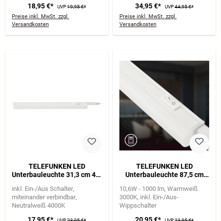
18,95 €*
34,95 €*
UVP
19,95 €*
UVP
44,95 €*
Preise inkl. MwSt. zzgl.
Preise inkl. MwSt. zzgl.
Versandkosten
Versandkosten
TELEFUNKEN LED
TELEFUNKEN LED
Unterbauleuchte 31,3 cm 4W
Unterbauleuchte 87,5 cm
400lm weiß
10,6W 1000lm weiß
inkl. Ein-/Aus Schalter
10,6W - 1000 lm
Warmweiß
miteinander verbindbar
3000K
inkl. Ein-/Aus-
Neutralweiß 4000K
Wippschalter
17,95 €*
20,95 €*
UVP
23,95 €*
UVP
23,95 €*