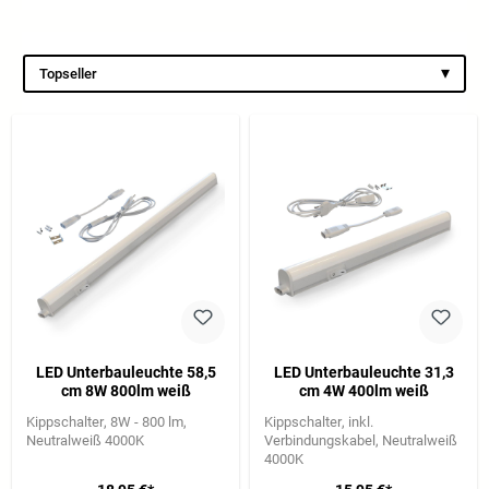
▾
Topseller
LED Unterbauleuchte 58,5
LED Unterbauleuchte 31,3
cm 8W 800lm weiß
cm 4W 400lm weiß
Kippschalter
8W - 800 lm
Kippschalter
inkl.
Neutralweiß 4000K
Verbindungskabel
Neutralweiß
4000K