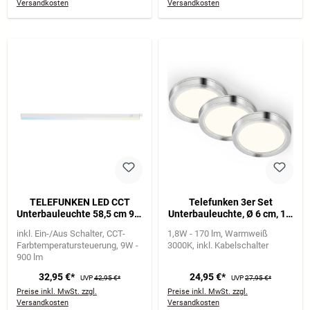
Versandkosten
Versandkosten
TELEFUNKEN LED CCT
Telefunken 3er Set
Unterbauleuchte 58,5 cm 9W
Unterbauleuchte, Ø 6 cm, 1,8
900lm weiß
W, 170 lm, Aluminium
inkl. Ein-/Aus Schalter
CCT-
1,8W - 170 lm
Warmweiß
Farbtemperatursteuerung
9W -
3000K
inkl. Kabelschalter
900 lm
32,95 €*
24,95 €*
UVP
42,95 €*
UVP
27,95 €*
Preise inkl. MwSt. zzgl.
Preise inkl. MwSt. zzgl.
Versandkosten
Versandkosten