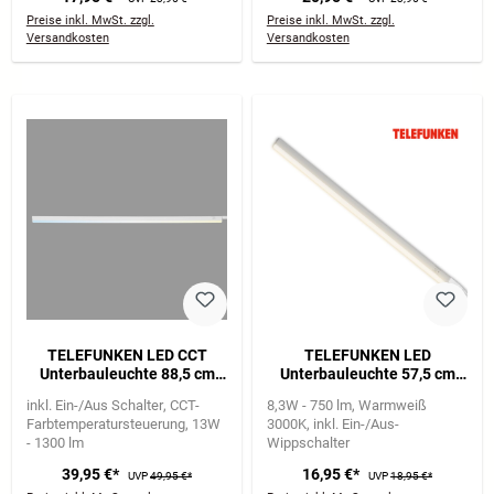
Preise inkl. MwSt. zzgl.
Preise inkl. MwSt. zzgl.
Versandkosten
Versandkosten
TELEFUNKEN LED CCT
TELEFUNKEN LED
Unterbauleuchte 88,5 cm
Unterbauleuchte 57,5 cm
13W 1300lm weiß
8,3W 750lm weiß
inkl. Ein-/Aus Schalter
CCT-
8,3W - 750 lm
Warmweiß
Farbtemperatursteuerung
13W
3000K
inkl. Ein-/Aus-
- 1300 lm
Wippschalter
39,95 €*
16,95 €*
UVP
49,95 €*
UVP
18,95 €*