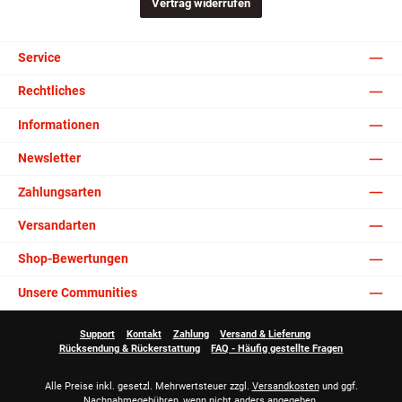
Vertrag widerrufen
Service
Rechtliches
Informationen
Newsletter
Zahlungsarten
Versandarten
Shop-Bewertungen
Unsere Communities
Support
Kontakt
Zahlung
Versand & Lieferung
Rücksendung & Rückerstattung
FAQ - Häufig gestellte Fragen
Alle Preise inkl. gesetzl. Mehrwertsteuer zzgl.
Versandkosten
und ggf.
Nachnahmegebühren, wenn nicht anders angegeben.