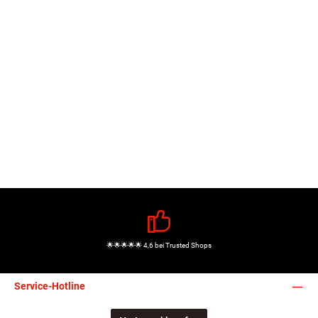
🌟🌟🌟🌟🌟 4,6 bei Trusted Shops
Service-Hotline