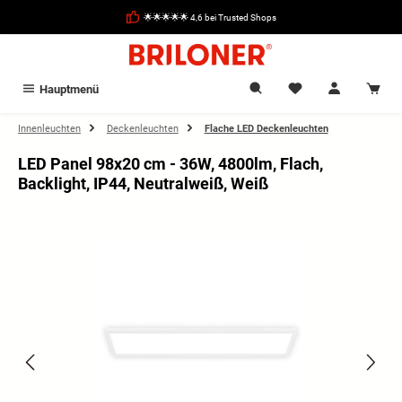
alt springen
🌟🌟🌟🌟🌟 4,6 bei Trusted Shops
Hauptmenü
Innenleuchten
Deckenleuchten
Flache LED Deckenleuchten
LED Panel 98x20 cm - 36W, 4800lm, Flach,
Backlight, IP44, Neutralweiß, Weiß
Bildergalerie überspringen