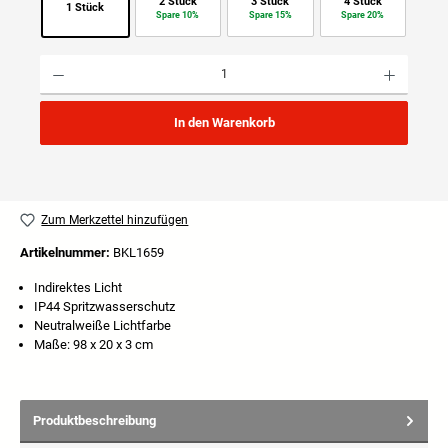
2 Stück
3 Stück
4 Stück
1 Stück
Spare 10%
Spare 15%
Spare 20%
Produkt Anzahl: Gib den gewünschten Wert ein oder benutze die Schaltflächen um die Anzahl
In den Warenkorb
Zum Merkzettel hinzufügen
Artikelnummer:
BKL1659
Indirektes Licht
IP44 Spritzwasserschutz
Neutralweiße Lichtfarbe
Maße: 98 x 20 x 3 cm
Produktbeschreibung