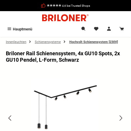
alt springen
🌟🌟🌟🌟🌟 4,6 bei Trusted Shops
Hauptmenü
Innenleuchten
Schienensysteme
Hochvolt Schienensystem [230V]
Briloner Rail Schienensystem, 4x GU10 Spots, 2x
GU10 Pendel, L-Form, Schwarz
Bildergalerie überspringen