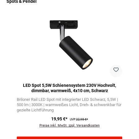
Spots & Pendel
Produktgalerie überspringen
LED Spot 5,5W Schienensystem 230V Hochvolt,
dimmbar, warmweiß, 4x10 cm, Schwarz
Briloner Rail LED Spot mit integrierter LED Schwarz
5,5W |
500 lm | 3000K | warmweißes Licht
Dreh- & schwenkbar für
gezielte Lichtführung
19,95 €*
UVP
22,95 €*
Preise inkl. MwSt. zzgl. Versandkosten