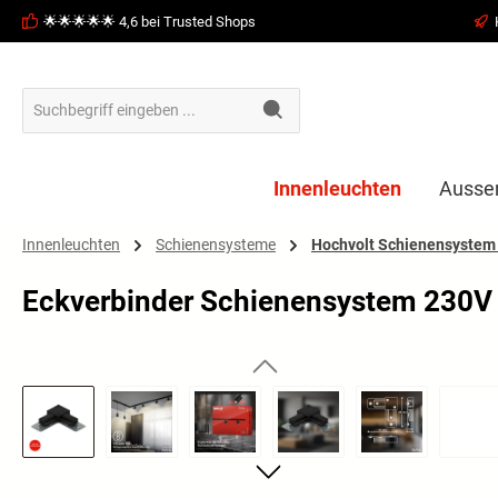
🌟🌟🌟🌟🌟 4,6 bei Trusted Shops
springen
Zur Hauptnavigation springen
Innenleuchten
Ausse
Innenleuchten
Schienensysteme
Hochvolt Schienensystem 
Eckverbinder Schienensystem 230V 9
Bildergalerie überspringen