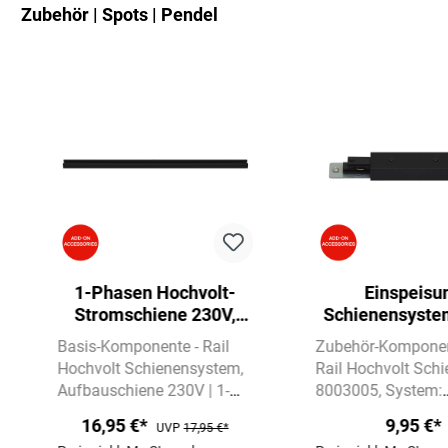
Zubehör | Spots | Pendel
Produktgalerie überspringen
1-Phasen Hochvolt-
Einspeisu
Stromschiene 230V,
Schienensyste
Metall, 75 cm, Aufbau,
Hochvolt, 1-p
Basis-Komponente - Rail
Zubehör-Komponen
Schwarz
Aufbau, Sch
Hochvolt Schienensystem
Rail Hochvolt Schi
Aufbauschiene 230V | 1-
8003005
System:
phasig | schwarz matt
Aufbauschiene 230
16,95 €*
9,95 €*
UVP
17,95 €*
Material: Metall
phasig | schwarz 