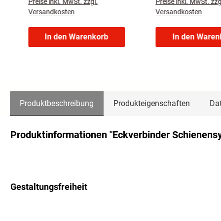
Preise inkl. MwSt. zzgl.
Preise inkl. MwSt. zzg
Material: Metall / 
Versandkosten
Versandkosten
In den Warenkorb
In den Waren
Produktbeschreibung
Produkteigenschaften
Dat
Produktinformationen "Eckverbinder Schienensy
Gestaltungsfreiheit