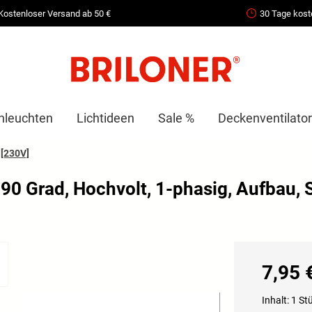
Kostenloser Versand ab 50 €
30 Tage kost
nleuchten
Lichtideen
Sale %
Deckenventilator
[230V]
0 Grad, Hochvolt, 1-phasig, Aufbau,
7,95 
Inhalt:
1 St