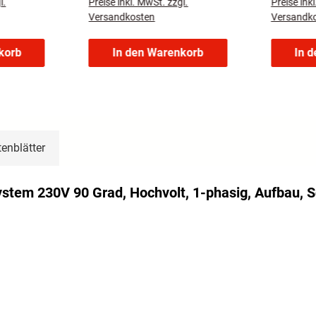
l.
Preise inkl. MwSt. zzgl.
Preise ink
Kunstoff
Lichtführung
GU10 (ma
Versandkosten
Versandk
Leuchtmi
korb
In den Warenkorb
In 
enblätter
stem 230V 90 Grad, Hochvolt, 1-phasig, Aufbau, 