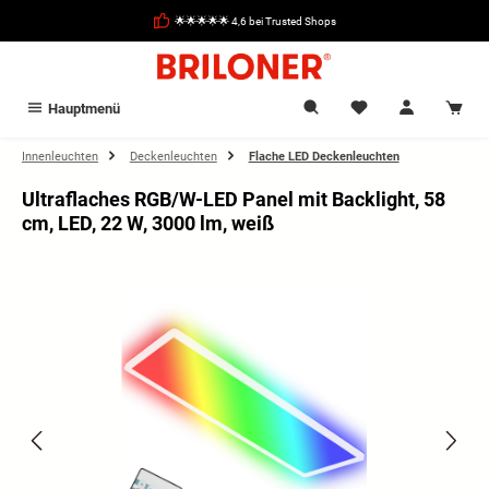
alt springen
🌟🌟🌟🌟🌟 4,6 bei Trusted Shops
Hauptmenü
Innenleuchten
Deckenleuchten
Flache LED Deckenleuchten
Ultraflaches RGB/W-LED Panel mit Backlight, 58
cm, LED, 22 W, 3000 lm, weiß
Bildergalerie überspringen