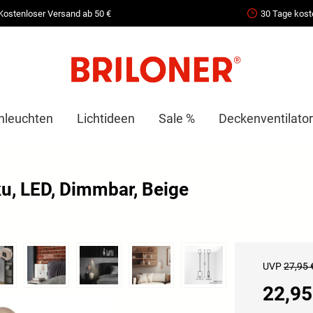
Kostenloser Versand ab 50 €
30 Tage kost
nleuchten
Lichtideen
Sale %
Deckenventilator
u, LED, Dimmbar, Beige
UVP
27,95 
22,95