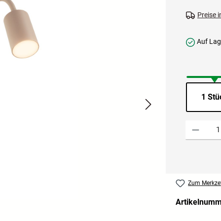
Preise 
Auf Lage
1 Stü
Produkt Anzah
Zum Merkzet
Artikelnum