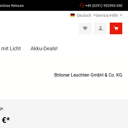
enlose Retoure
+49 (0291) 952993 650
Deutsch
Service/Hilfe
 mit Licht
Akku-Deals!
Briloner Leuchten GmbH & Co. KG
€*
 €
*