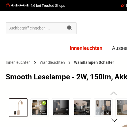
🌟🌟🌟🌟🌟 4,6 bei Trusted Shops
springen
Zur Hauptnavigation springen
Innenleuchten
Ausse
Innenleuchten
Wandleuchten
Wandlampen Schalter
Smooth Leselampe - 2W, 150lm, Akk
Bildergalerie überspringen