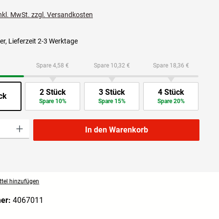
inkl. MwSt. zzgl. Versandkosten
r, Lieferzeit 2-3 Werktage
Spare 4,58 €
Spare 10,32 €
Spare 18,36 €
2 Stück
3 Stück
4 Stück
ck
Spare 10%
Spare 15%
Spare 20%
l: Gib den gewünschten Wert ein oder benutze die Schaltflächen um die Anzahl zu 
In den Warenkorb
tel hinzufügen
mer:
4067011