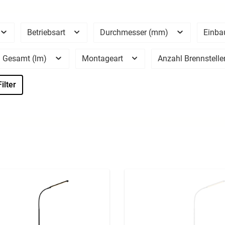
Betriebsart
Durchmesser (mm)
Einba
 Gesamt (lm)
Montageart
Anzahl Brennstell
ilter