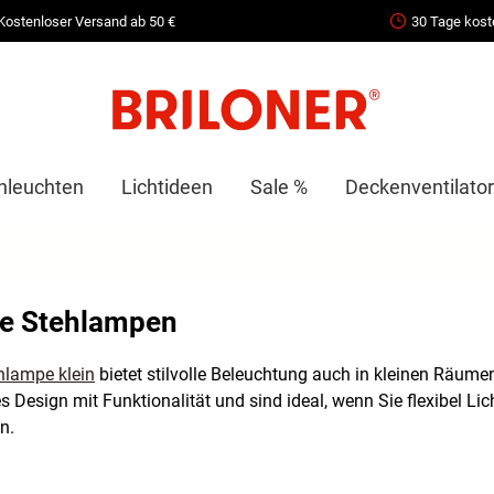
Kostenloser Versand ab 50 €
30 Tage kost
nleuchten
Lichtideen
Sale %
Deckenventilator
ne Stehlampen
hlampe klein
bietet stilvolle Beleuchtung auch in kleinen Räu
 Design mit Funktionalität und sind ideal, wenn Sie flexibel L
n.