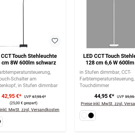
 CCT Touch Stehleuchte
LED CCT Touch Stehl
 cm 8W 600lm schwarz
128 cm 6,6 W 600lm
arbtemperatursteuerung
in Stufen dimmbar
CCT-
Touch-Schalter am
Farbtemperatursteuerung
tenkopf
in Stufen dimmbar
Touchdimmer
42,95 €*
44,95 €*
UVP
67,95 €*
UVP
59,95
(25,00 € gespart)
Preise inkl. MwSt. zzgl. Ver
 inkl. MwSt. zzgl. Versandkosten