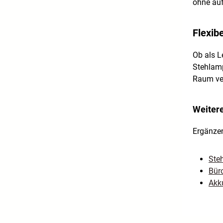
ohne auf
Flexibe
Ob als L
Stehlamp
Raum ver
Weiter
Ergänzen
Ste
Bür
Akk