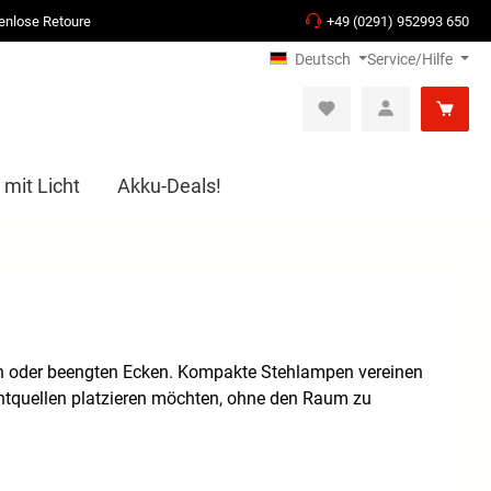
enlose Retoure
+49 (0291) 952993 650
Deutsch
Service/Hilfe
 mit Licht
Akku-Deals!
men oder beengten Ecken. Kompakte Stehlampen vereinen
ichtquellen platzieren möchten, ohne den Raum zu