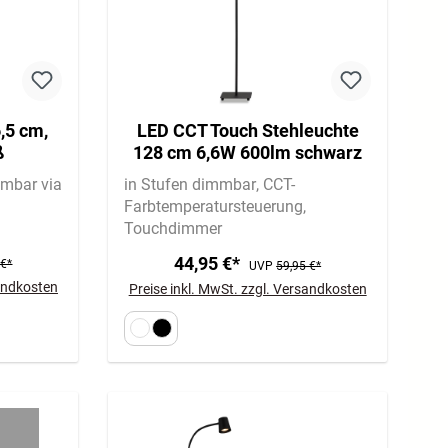
,5 cm,
LED CCT Touch Stehleuchte
ß
128 cm 6,6W 600lm schwarz
mbar via
in Stufen dimmbar
CCT-
Farbtemperatursteuerung
Touchdimmer
44,95 €*
 €*
UVP
59,95 €*
sandkosten
Preise inkl. MwSt. zzgl. Versandkosten