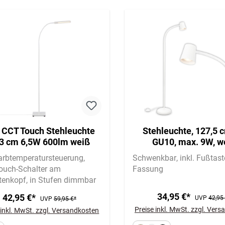
 CCT Touch Stehleuchte
Stehleuchte, 127,5 
3 cm 6,5W 600lm weiß
GU10, max. 9W, w
arbtemperatursteuerung
Schwenkbar
inkl. Fußtast
Touch-Schalter am
Fassung
tenkopf
in Stufen dimmbar
34,95 €*
42,95 €*
UVP
42,95
UVP
59,95 €*
Preise inkl. MwSt. zzgl. Ver
 inkl. MwSt. zzgl. Versandkosten