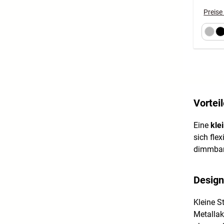
Preise
Vortei
Eine
kle
sich fle
dimmbare
Design
Kleine S
Metallak