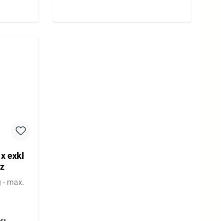
x exkl
rz
 - max.