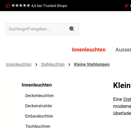
🌟🌟🌟🌟🌟 4,6 bei Trusted Shops
springen
Zur Hauptnavigation springen
Innenleuchten
Ausse
Innenleuchten
Stehleuchten
Kleine Stehlampen
Klei
Innenleuchten
Deckenleuchten
Eine
Ste
Deckenstrahler
modernes
überlade
Einbauleuchten
Tischleuchten