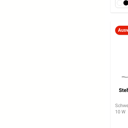
Ausv
Ste
Schwe
10 W