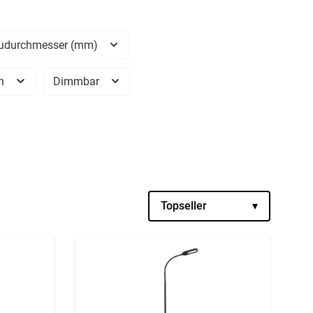
udurchmesser (mm)
en
Dimmbar
Topseller
▾