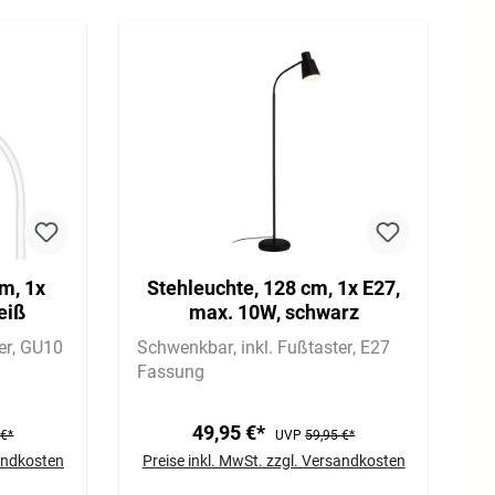
cm, 1x
Stehleuchte, 128 cm, 1x E27,
eiß
max. 10W, schwarz
er
GU10
Schwenkbar
inkl. Fußtaster
E27
Fassung
49,95 €*
 €*
UVP
59,95 €*
sandkosten
Preise inkl. MwSt. zzgl. Versandkosten