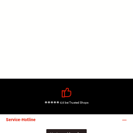
🌟🌟🌟🌟🌟 4,6 bei Trusted Shops
Service-Hotline