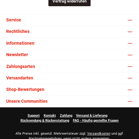
Vertrag widerrufen
Service
Rechtliches
Informationen
Newsletter
Zahlungsarten
Versandarten
Shop-Bewertungen
Unsere Communities
Support
Kontakt
Zahlung
Versand & Lieferung
Rücksendung & Rückerstattung
FAQ - Häufig gestellte Fragen
Alle Preise inkl. gesetzl. Mehrwertsteuer zzgl.
Versandkosten
und ggf.
Nachnahmegebühren, wenn nicht anders angegeben.