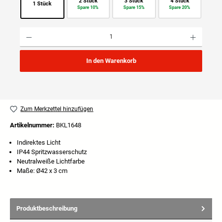
2 Stück
3 Stück
4 Stück
1 Stück
Spare 10%
Spare 15%
Spare 20%
Produkt Anzahl: Gib den gewünschten Wert ein oder benutze die Schaltflächen um die Anzahl
In den Warenkorb
Zum Merkzettel hinzufügen
Artikelnummer:
BKL1648
Indirektes Licht
IP44 Spritzwasserschutz
Neutralweiße Lichtfarbe
Maße: Ø42 x 3 cm
Produktbeschreibung