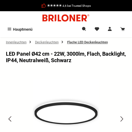
alt springen
🌟🌟🌟🌟🌟 4,6 bei Trusted Shops
Hauptmenü
Innenleuchten
Deckenleuchten
Flache LED Deckenleuchten
LED Panel Ø42 cm - 22W, 3000lm, Flach, Backlight,
IP44, Neutralweiß, Schwarz
Bildergalerie überspringen