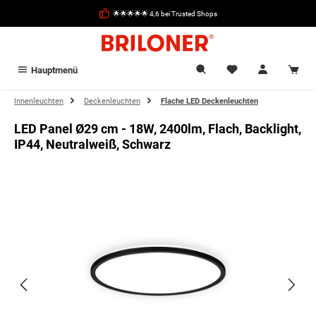
alt springen
🌟🌟🌟🌟🌟 4,6 bei Trusted Shops
Hauptmenü
Innenleuchten
Deckenleuchten
Flache LED Deckenleuchten
LED Panel Ø29 cm - 18W, 2400lm, Flach, Backlight,
IP44, Neutralweiß, Schwarz
Bildergalerie überspringen