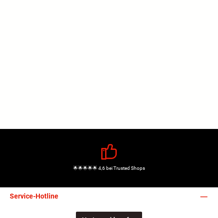
🌟🌟🌟🌟🌟 4,6 bei Trusted Shops
Service-Hotline