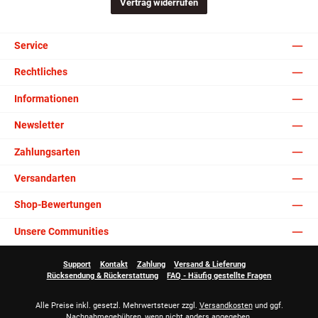
Vertrag widerrufen
Service
Rechtliches
Informationen
Newsletter
Zahlungsarten
Versandarten
Shop-Bewertungen
Unsere Communities
Support
Kontakt
Zahlung
Versand & Lieferung
Rücksendung & Rückerstattung
FAQ - Häufig gestellte Fragen
Alle Preise inkl. gesetzl. Mehrwertsteuer zzgl.
Versandkosten
und ggf.
Nachnahmegebühren, wenn nicht anders angegeben.