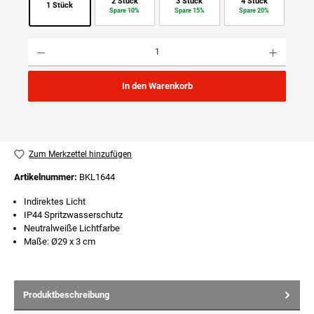
2 Stück
3 Stück
4 Stück
1 Stück
Spare 10%
Spare 15%
Spare 20%
Produkt Anzahl: Gib den gewünschten Wert ein oder benutze die Schaltflächen um die Anzahl
In den Warenkorb
Zum Merkzettel hinzufügen
Artikelnummer:
BKL1644
Indirektes Licht
IP44 Spritzwasserschutz
Neutralweiße Lichtfarbe
Maße: Ø29 x 3 cm
Produktbeschreibung