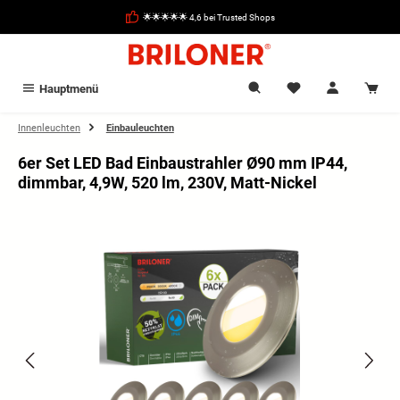
alt springen
🌟🌟🌟🌟🌟 4,6 bei Trusted Shops
Hauptmenü
Innenleuchten
Einbauleuchten
6er Set LED Bad Einbaustrahler Ø90 mm IP44,
dimmbar, 4,9W, 520 lm, 230V, Matt-Nickel
Bildergalerie überspringen