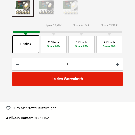
Spare 10,98 €
Spare 24,72 €
Spare 43,96 €
2 Stück
3 Stück
4 Stück
1 Stück
Spare 10%
Spare 15%
Spare 20%
Produkt Anzahl: Gib den gewünschten Wert ein oder benutze die Schaltflächen um die Anzahl
In den Warenkorb
Zum Merkzettel hinzufügen
Artikelnummer:
7589062