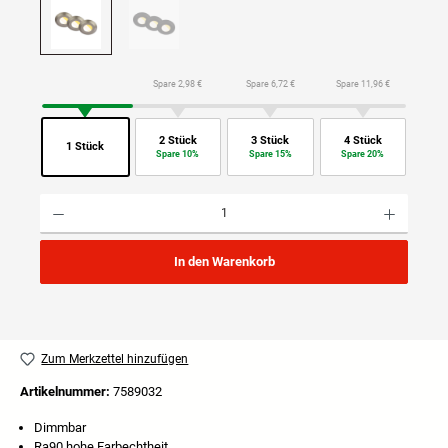
Spare 2,98 €
Spare 6,72 €
Spare 11,96 €
2 Stück
3 Stück
4 Stück
1 Stück
Spare 10%
Spare 15%
Spare 20%
Produkt Anzahl: Gib den gewünschten Wert ein oder benutze die Schaltflächen um die Anzahl
In den Warenkorb
Zum Merkzettel hinzufügen
Artikelnummer:
7589032
Dimmbar
Ra90 hohe Farbechtheit