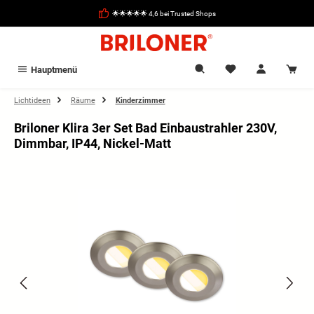
alt springen
🌟🌟🌟🌟🌟 4,6 bei Trusted Shops
Hauptmenü
Lichtideen
Räume
Kinderzimmer
Briloner Klira 3er Set Bad Einbaustrahler 230V,
Dimmbar, IP44, Nickel-Matt
Bildergalerie überspringen