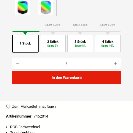
Spare 1,20 €
Spare 2,88 €
Spare 4,76 €
2 Stück
3 Stück
4 Stück
1 Stück
Spare 5%
Spare 8%
Spare 10%
Produkt Anzahl: Gib den gewünschten Wert ein oder benutze die Schaltflächen um die Anzahl
In den Warenkorb
Zum Merkzettel hinzufügen
Artikelnummer:
7462014
RGB Farbwechsel
Touchfunktion