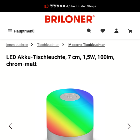
alt springen
🌟🌟🌟🌟🌟 4,6 bei Trusted Shops
Hauptmenü
Innenleuchten
Tischleuchten
Moderne Tischleuchten
LED Akku-Tischleuchte, 7 cm, 1,5W, 100lm,
chrom-matt
Bildergalerie überspringen