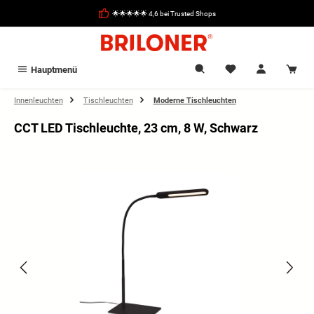
alt springen
🌟🌟🌟🌟🌟 4,6 bei Trusted Shops
Hauptmenü
Innenleuchten
Tischleuchten
Moderne Tischleuchten
CCT LED Tischleuchte, 23 cm, 8 W, Schwarz
Bildergalerie überspringen