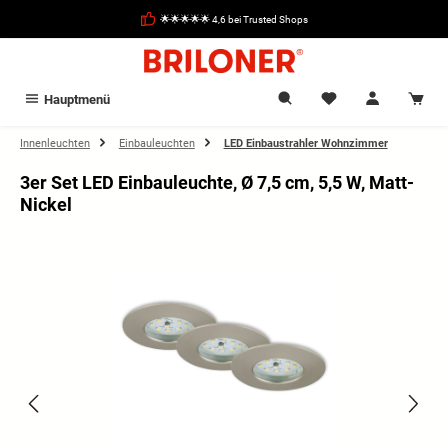
alt springen
🌟🌟🌟🌟🌟 4,6 bei Trusted Shops
Hauptmenü
Innenleuchten
Einbauleuchten
LED Einbaustrahler Wohnzimmer
3er Set LED Einbauleuchte, Ø 7,5 cm, 5,5 W, Matt-
Nickel
Bildergalerie überspringen