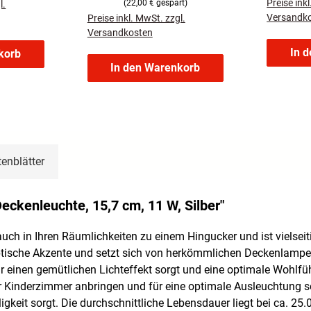
Preise ink
(22,00 € gespart)
l.
Versandk
Preise inkl. MwSt. zzgl.
Versandkosten
In 
korb
In den Warenkorb
enblätter
kenleuchte, 15,7 cm, 11 W, Silber"
uch in Ihren Räumlichkeiten zu einem Hingucker und ist vielseit
tische Akzente und setzt sich von herkömmlichen Deckenlampen
 für einen gemütlichen Lichteffekt sorgt und eine optimale Wohl
r Kinderzimmer anbringen und für eine optimale Ausleuchtung s
keit sorgt. Die durchschnittliche Lebensdauer liegt bei ca. 25.