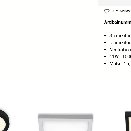
Zum Merkzet
Artikelnum
Sternenhi
rahmenlos
Neutralwe
11W - 100
Maße: 15,7