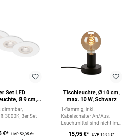
er Set LED
Tischleuchte, Ø 10 cm,
euchte, Ø 9 cm, 5
max. 10 W, Schwarz
W, Weiß
s dimmbar
1-flammig
inkl.
ß 3000K
3er Set
Kabelschalter An/Aus
Leuchtmittel sind nicht im
Lieferumfang enthalten
5 €*
15,95 €*
UVP
52,95 €*
UVP
16,95 €*