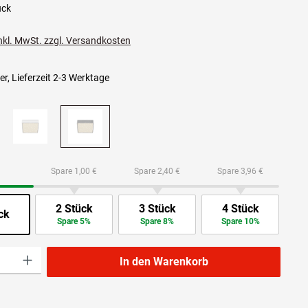
ück
inkl. MwSt. zzgl. Versandkosten
r, Lieferzeit 2-3 Werktage
Spare 1,00 €
Spare 2,40 €
Spare 3,96 €
2 Stück
3 Stück
4 Stück
ck
Spare 5%
Spare 8%
Spare 10%
l: Gib den gewünschten Wert ein oder benutze die Schaltflächen um die Anzahl zu 
In den Warenkorb