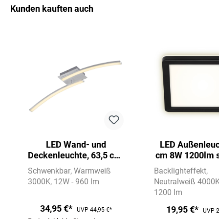
Kunden kauften auch
Produktgalerie überspringen
LED Wand- und
LED Außenleuc
Deckenleuchte, 63,5 cm,
cm 8W 1200lm 
12 W, Alu
Schwenkbar
Warmweiß
Backlighteffekt
3000K
12W - 960 lm
Neutralweiß 4000
1200 lm
34,95 €*
19,95 €*
UVP
44,95 €*
UVP
2