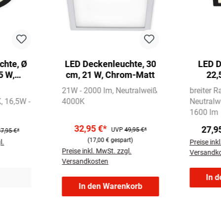
chte, Ø
LED Deckenleuchte, 30
LED D
5 W,
cm, 21 W, Chrom-Matt
22,
21W - 2000 lm
Neutralweiß
breiter 
K
16,5W -
4000K
Neutralw
1600 lm
32,95 €*
27,9
UVP
49,95 €*
7,95 €*
(17,00 € gespart)
l.
Preise ink
Preise inkl. MwSt. zzgl.
Versandk
Versandkosten
In 
In den Warenkorb