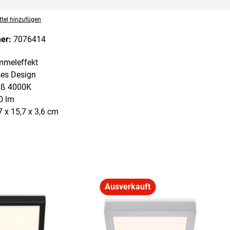
tel hinzufügen
mer:
7076414
mmeleffekt
es Design
iß 4000K
0 lm
 x 15,7 x 3,6 cm
Ausverkauft