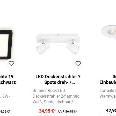
hte 19
LED Deckenstrahler ?
3
schwarz
Spots dreh- /
Einbaul
schwenkbar, 2 x 5W,
Briloner Rock LED
stufenlo
Warmweiß, GU10, Weiß
K
8W -
Deckenstrahler 2-flammig
Warmwei
Weiß
Spots: drehbar /
schwenkbar
Schutzart IP20
42,9
34,95 €*
4,95 €*
UVP
56,95 €*