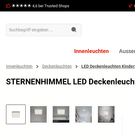
🌟🌟🌟🌟🌟 4,6 bei Trusted Shops
springen
Zur Hauptnavigation springen
Innenleuchten
Ausse
Innenleuchten
Deckenleuchten
LED Deckenleuchten Kinde
STERNENHIMMEL LED Deckenleuchte,
Bildergalerie überspringen