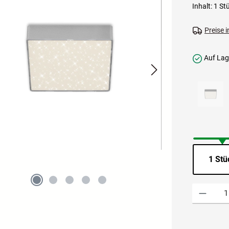
Inhalt:
1 St
Preise 
Auf Lage
1 Stü
Produkt Anzah