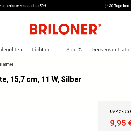
Kostenloser Versand ab 50 €
30 Tage kost
nleuchten
Lichtideen
Sale %
Deckenventilator
rzimmer
 15,7 cm, 11 W, Silber
UVP
27,95 
9,95 