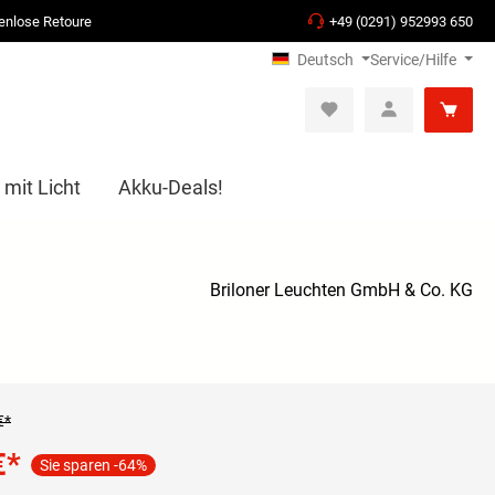
enlose Retoure
+49 (0291) 952993 650
Deutsch
Service/Hilfe
 mit Licht
Akku-Deals!
Briloner Leuchten GmbH & Co. KG
€*
€
*
Sie sparen -64%