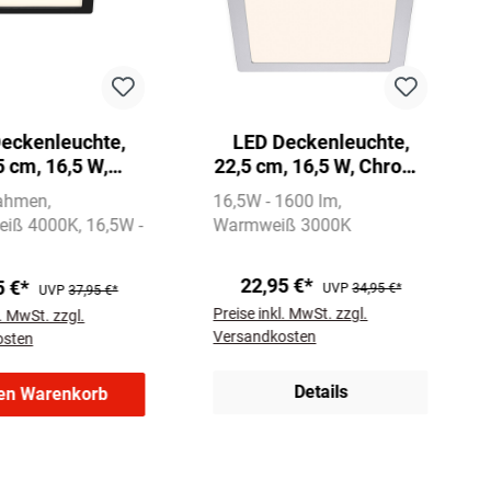
eckenleuchte,
LED Deckenleuchte,
5 cm, 16,5 W,
22,5 cm, 16,5 W, Chrom-
Schwarz
Matt
Rahmen
16,5W - 1600 lm
eiß 4000K
16,5W -
Warmweiß 3000K
22,95 €*
5 €*
UVP
34,95 €*
UVP
37,95 €*
Preise inkl. MwSt. zzgl.
l. MwSt. zzgl.
Versandkosten
osten
Details
den Warenkorb