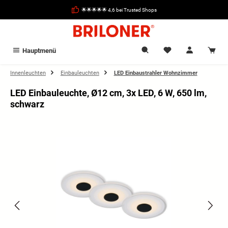
alt springen
🌟🌟🌟🌟🌟 4,6 bei Trusted Shops
Hauptmenü
Innenleuchten
Einbauleuchten
LED Einbaustrahler Wohnzimmer
LED Einbauleuchte, Ø12 cm, 3x LED, 6 W, 650 lm,
schwarz
Bildergalerie überspringen