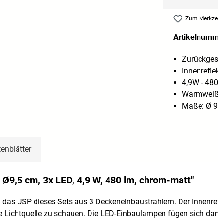
Zum Merkzet
Artikelnum
Zurückgese
Innenrefle
4,9W - 48
Warmweiß
Maße: Ø 9,
enblätter
Ø9,5 cm, 3x LED, 4,9 W, 480 lm, chrom-matt"
ist das USP dieses Sets aus 3 Deckeneinbaustrahlern. Der Innenr
die Lichtquelle zu schauen. Die LED-Einbaulampen fügen sich d