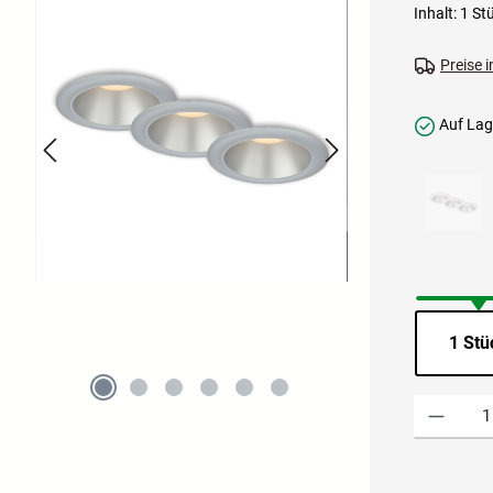
Inhalt:
1 St
Preise 
Auf Lage
1 Stü
Produkt Anzah