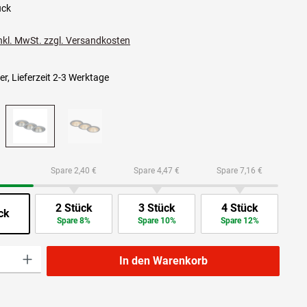
ück
inkl. MwSt. zzgl. Versandkosten
r, Lieferzeit 2-3 Werktage
Spare 2,40 €
Spare 4,47 €
Spare 7,16 €
2 Stück
3 Stück
4 Stück
ck
Spare 8%
Spare 10%
Spare 12%
l: Gib den gewünschten Wert ein oder benutze die Schaltflächen um die Anzahl zu 
In den Warenkorb