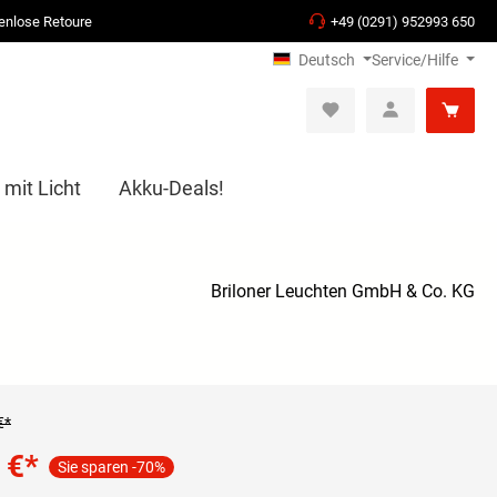
enlose Retoure
+49 (0291) 952993 650
Deutsch
Service/Hilfe
 mit Licht
Akku-Deals!
Briloner Leuchten GmbH & Co. KG
€*
 €
*
Sie sparen -70%