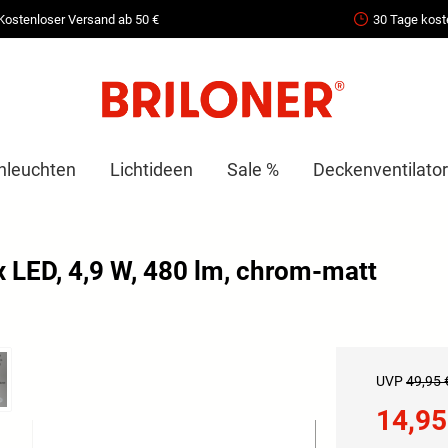
Kostenloser Versand ab 50 €
30 Tage kost
nleuchten
Lichtideen
Sale %
Deckenventilator
 LED, 4,9 W, 480 lm, chrom-matt
UVP
49,95 
14,95