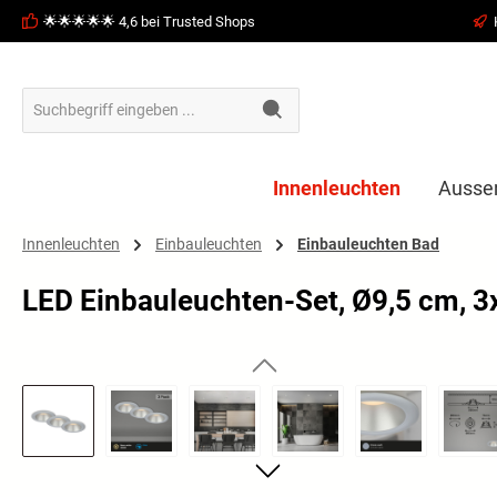
🌟🌟🌟🌟🌟 4,6 bei Trusted Shops
springen
Zur Hauptnavigation springen
Innenleuchten
Ausse
Innenleuchten
Einbauleuchten
Einbauleuchten Bad
LED Einbauleuchten-Set, Ø9,5 cm, 3x
Bildergalerie überspringen