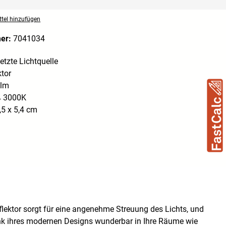
tel hinzufügen
mer:
7041034
tzte Lichtquelle
ktor
0lm
 3000K
5 x 5,4 cm
eflektor sorgt für eine angenehme Streuung des Lichts, und
ank ihres modernen Designs wunderbar in Ihre Räume wie