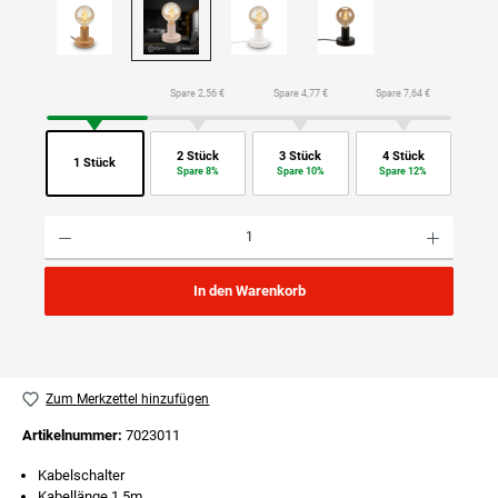
Spare 2,56 €
Spare 4,77 €
Spare 7,64 €
2 Stück
3 Stück
4 Stück
1 Stück
Spare 8%
Spare 10%
Spare 12%
Produkt Anzahl: Gib den gewünschten Wert ein oder benutze die Schaltflächen um die Anzahl
In den Warenkorb
Zum Merkzettel hinzufügen
Artikelnummer:
7023011
Kabelschalter
Kabellänge 1,5m