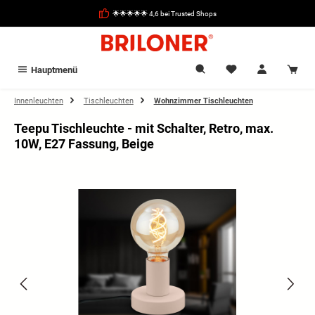
alt springen
🌟🌟🌟🌟🌟 4,6 bei Trusted Shops
Hauptmenü
Innenleuchten
Tischleuchten
Wohnzimmer Tischleuchten
Teepu Tischleuchte - mit Schalter, Retro, max.
10W, E27 Fassung, Beige
Bildergalerie überspringen