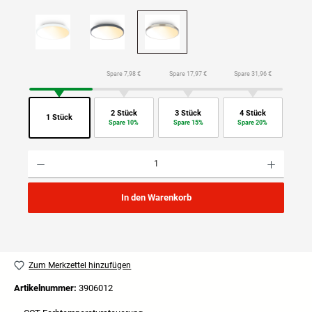
Spare 7,98 €
Spare 17,97 €
Spare 31,96 €
2 Stück
3 Stück
4 Stück
1 Stück
Spare 10%
Spare 15%
Spare 20%
Produkt Anzahl: Gib den gewünschten Wert ein oder benutze die Schaltflächen um die Anzahl
In den Warenkorb
Zum Merkzettel hinzufügen
Artikelnummer:
3906012