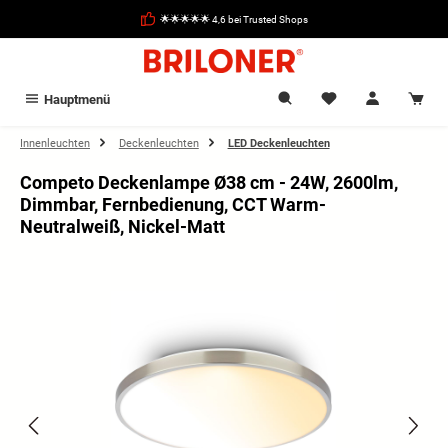
alt springen
🌟🌟🌟🌟🌟 4,6 bei Trusted Shops
Hauptmenü
Innenleuchten
Deckenleuchten
LED Deckenleuchten
Competo Deckenlampe Ø38 cm - 24W, 2600lm,
Dimmbar, Fernbedienung, CCT Warm-
Neutralweiß, Nickel-Matt
Bildergalerie überspringen