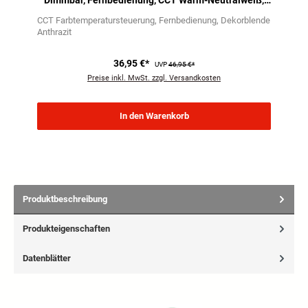
Dimmbar, Fernbedienung, CCT Warm-Neutralweiß,
Anthrazit
CCT Farbtemperatursteuerung
Fernbedienung
Dekorblende
Anthrazit
36,95 €*
UVP
46,95 €*
Preise inkl. MwSt. zzgl. Versandkosten
In den Warenkorb
Produktbeschreibung
Produkteigenschaften
Datenblätter