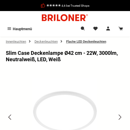
alt springen
🌟🌟🌟🌟🌟 4,6 bei Trusted Shops
Hauptmenü
Innenleuchten
Deckenleuchten
Flache LED Deckenleuchten
Slim Case Deckenlampe Ø42 cm - 22W, 3000lm,
Neutralweiß, LED, Weiß
Bildergalerie überspringen