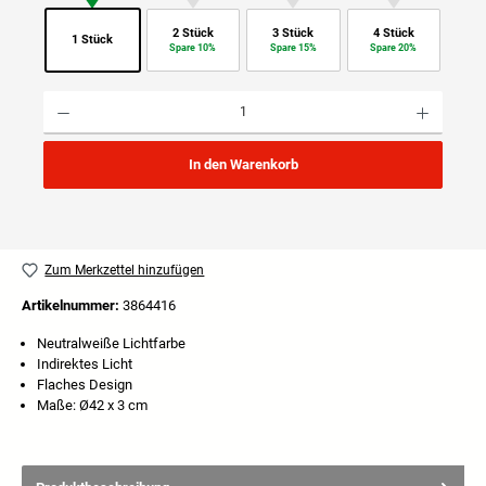
2 Stück
3 Stück
4 Stück
1 Stück
Spare 10%
Spare 15%
Spare 20%
Produkt Anzahl: Gib den gewünschten Wert ein oder benutze die Schaltflächen um die Anzahl
In den Warenkorb
Zum Merkzettel hinzufügen
Artikelnummer:
3864416
Neutralweiße Lichtfarbe
Indirektes Licht
Flaches Design
Maße: Ø42 x 3 cm