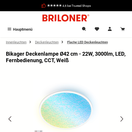
alt springen
🌟🌟🌟🌟🌟 4,6 bei Trusted Shops
Hauptmenü
Innenleuchten
Deckenleuchten
Flache LED Deckenleuchten
Bikager Deckenlampe Ø42 cm - 22W, 3000lm, LED,
Fernbedienung, CCT, Weiß
Bildergalerie überspringen