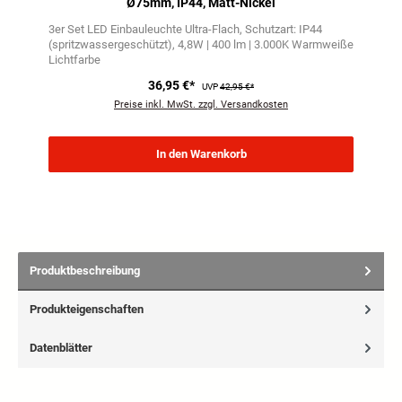
Ø75mm, IP44, Matt-Nickel
3er Set LED Einbauleuchte Ultra-Flach
Schutzart: IP44
(spritzwassergeschützt)
4,8W | 400 lm | 3.000K Warmweiße
Lichtfarbe
36,95 €*
UVP
42,95 €*
Preise inkl. MwSt. zzgl. Versandkosten
In den Warenkorb
Produktbeschreibung
Produkteigenschaften
Datenblätter