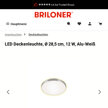
alt springen
🌟🌟🌟🌟🌟 4,6 bei Trusted Shops
Hauptmenü
Innenleuchten
Deckenleuchten
LED Deckenleuchte, Ø 28,5 cm, 12 W, Alu-Weiß
Bildergalerie überspringen