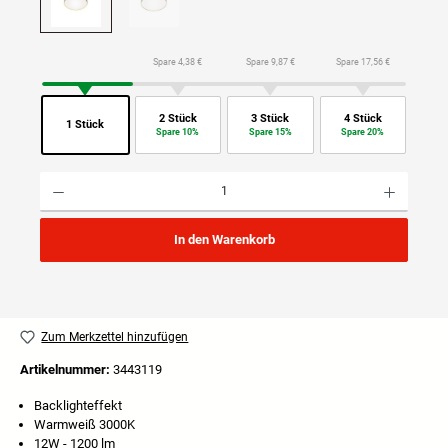
Spare 4,38 €
Spare 9,87 €
Spare 17,56 €
2 Stück
3 Stück
4 Stück
1 Stück
Spare 10%
Spare 15%
Spare 20%
Produkt Anzahl: Gib den gewünschten Wert ein oder benutze die Schaltflächen um die Anzahl
In den Warenkorb
Zum Merkzettel hinzufügen
Artikelnummer:
3443119
Backlighteffekt
Warmweiß 3000K
12W - 1200 lm