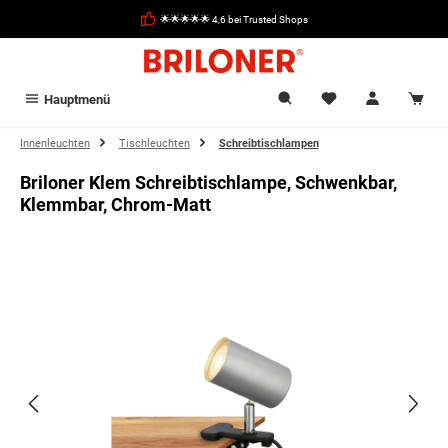
alt springen
🌟🌟🌟🌟🌟 4,6 bei Trusted Shops
Hauptmenü
Innenleuchten
Tischleuchten
Schreibtischlampen
Briloner Klem Schreibtischlampe, Schwenkbar,
Klemmbar, Chrom-Matt
Bildergalerie überspringen