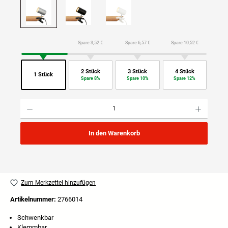
Spare 3,52 €
Spare 6,57 €
Spare 10,52 €
2 Stück
3 Stück
4 Stück
1 Stück
Spare 8%
Spare 10%
Spare 12%
Produkt Anzahl: Gib den gewünschten Wert ein oder benutze die Schaltflächen um die Anzahl
In den Warenkorb
Zum Merkzettel hinzufügen
Artikelnummer:
2766014
Schwenkbar
Klemmbar