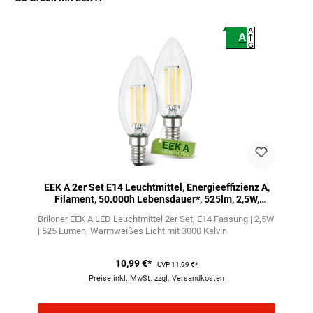
Produktgalerie überspringen
A
A
G
EEK A 2er Set E14 Leuchtmittel, Energieeffizienz A,
Filament, 50.000h Lebensdauer*, 525lm, 2,5W,
Warmweißes Licht, Kerze
Briloner EEK A LED Leuchtmittel 2er Set
E14 Fassung | 2,5W
| 525 Lumen
Warmweißes Licht mit 3000 Kelvin
10,99 €*
UVP
11,99 €*
Preise inkl. MwSt. zzgl. Versandkosten