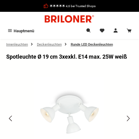
alt springen
🌟🌟🌟🌟🌟 4,6 bei Trusted Shops
Hauptmenü
Innenleuchten
Deckenleuchten
Runde LED Deckenleuchten
Spotleuchte Ø 19 cm 3xexkl. E14 max. 25W weiß
Bildergalerie überspringen