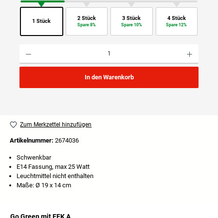
2 Stück
3 Stück
4 Stück
1 Stück
Spare 8%
Spare 10%
Spare 12%
Produkt Anzahl: Gib den gewünschten Wert ein oder benutze die Schaltflächen um die Anzahl
In den Warenkorb
Zum Merkzettel hinzufügen
Artikelnummer:
2674036
Schwenkbar
E14 Fassung, max 25 Watt
Leuchtmittel nicht enthalten
Maße: Ø 19 x 14 cm
Go Green mit EEK A