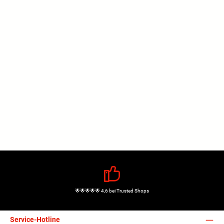
🌟🌟🌟🌟🌟 4,6 bei Trusted Shops
Service-Hotline