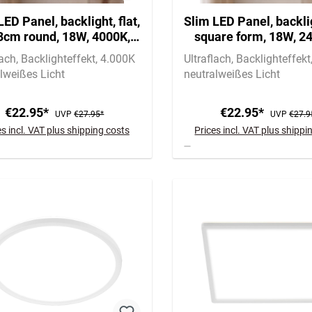
LED Panel, backlight, flat,
Slim LED Panel, backlig
3cm round, 18W, 4000K,
square form, 18W, 2
white
white
lach
Backlighteffekt
4.000K
Ultraflach
Backlighteffekt
lweißes Licht
neutralweißes Licht
€22.95*
€22.95*
UVP
€27.95*
UVP
€27.9
es incl. VAT plus shipping costs
Prices incl. VAT plus shippi