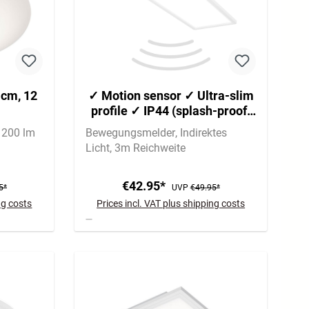
8 cm, 12
✓ Motion sensor ✓ Ultra-slim
profile ✓ IP44 (splash-proof)
✓ Backlight ✓ Neutral white
1200 lm
Bewegungsmelder
Indirektes
light (4000K) ✓ 22W
Licht
3m Reichweite
integrated LED panel ✓
Brightness: 3000 lumens ✓
€42.95*
580 x 200 x 30 mm (L x W x H)
5*
UVP
€49.95*
ng costs
Prices incl. VAT plus shipping costs