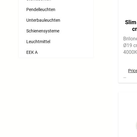
Pendelleuchten
Unterbauleuchten
Slim
c
Schienensysteme
Neut
Brilo
Leuchtmittel
Ø19 c
4000K
EEK A
Backli
Rauml
Pric