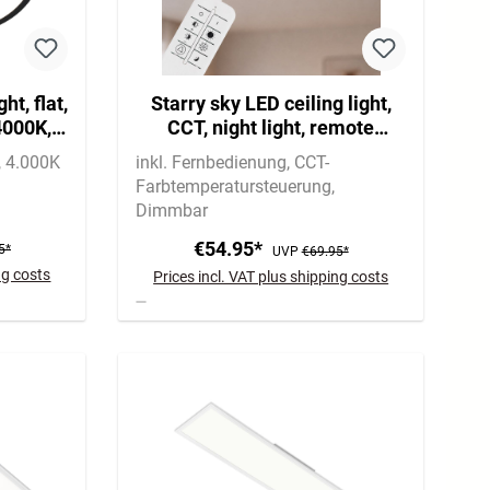
ht, flat,
Starry sky LED ceiling light,
4000K,
CCT, night light, remote
control, dimmable
4.000K
inkl. Fernbedienung
CCT-
Farbtemperatursteuerung
Dimmbar
€54.95*
5*
UVP
€69.95*
ng costs
Prices incl. VAT plus shipping costs