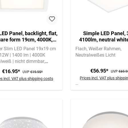
LED Panel, backlight, flat,
Simple LED Panel, 
are form 19cm, 4000K,
4100lm, neutral white
white
square form, whi
ner Slim LED Panel 19x19 cm
Flach
Weißer Rahmen
12W | 1400 lm | 4000K
Neutralweißes Licht
lweiß | nicht dimmbar
kter Backlight-Effekt für
€56.95*
€16.95*
UVP
€69.9
UVP
€19.95*
ehmes Raumlicht
Prices incl. VAT plus shippi
es incl. VAT plus shipping costs