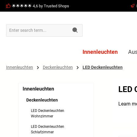
🌟🌟🌟🌟🌟 4,6 by Trusted Shops
search
Skip to main navigation
Innenleuchten
Aus
Innenleuchten
Deckenleuchten
LED Deckenleuchten
LED C
Innenleuchten
Deckenleuchten
Learn m
LED Deckenleuchten
Wohnzimmer
LED Deckenleuchten
Schlafzimmer