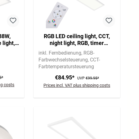
38W,
RGB LED ceiling light, CCT,
 light,
night light, RGB, timer
te
function, dimmable
inkl. Fernbedienung
RGB-
Farbwechselsteuerung
CCT-
Farbtemperatursteuerung
€84.95*
5*
UVP
€99.95*
ng costs
Prices incl. VAT plus shipping costs