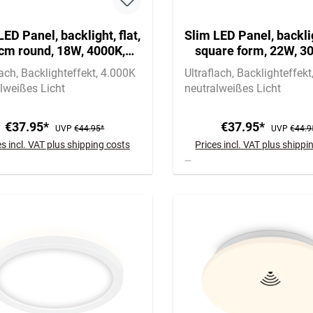
LED Panel, backlight, flat,
Slim LED Panel, backlig
cm round, 18W, 4000K,
square form, 22W, 3
white
white
lach
Backlighteffekt
4.000K
Ultraflach
Backlighteffekt
lweißes Licht
neutralweißes Licht
€37.95*
€37.95*
UVP
€44.95*
UVP
€44.9
es incl. VAT plus shipping costs
Prices incl. VAT plus shippi