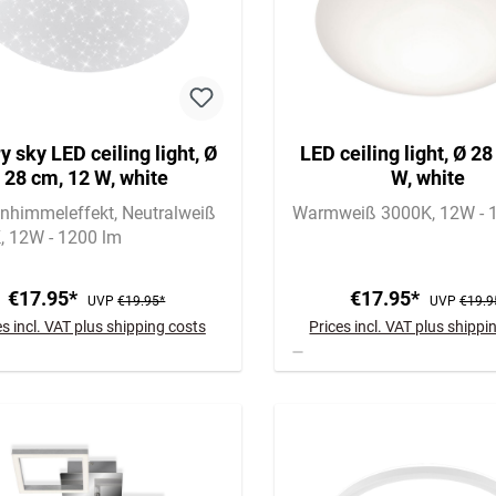
y sky LED ceiling light, Ø
LED ceiling light, Ø 2
28 cm, 12 W, white
W, white
enhimmeleffekt
Neutralweiß
Warmweiß 3000K
12W - 
K
12W - 1200 lm
€17.95*
€17.95*
UVP
€19.95*
UVP
€19.9
es incl. VAT plus shipping costs
Prices incl. VAT plus shippi