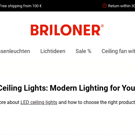
Free shipping from 100 €
Return within 3
senleuchten
Lichtideen
Sale %
Ceiling fan wit
eiling Lights: Modern Lighting for Y
ore about
LED ceiling lights
and how to choose the right product 