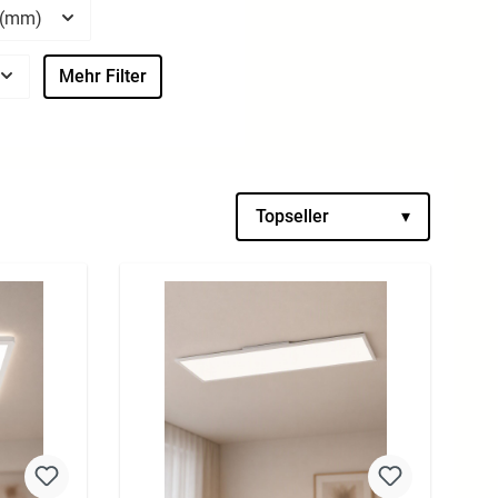
 (mm)
Mehr Filter
Topseller
▾