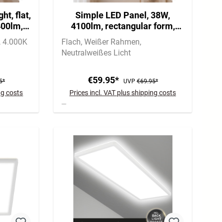
ht, flat,
Simple LED Panel, 38W,
400lm,
4100lm, rectangular form,
119.5cm, white
4.000K
Flach
Weißer Rahmen
Neutralweißes Licht
€59.95*
5*
UVP
€69.95*
ng costs
Prices incl. VAT plus shipping costs