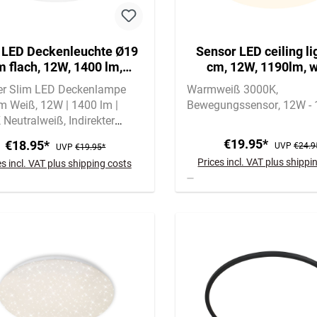
 LED Deckenleuchte Ø19
Sensor LED ceiling li
m flach, 12W, 1400 lm,
cm, 12W, 1190lm, w
ralweiß, Backlight, Weiß
ner Slim LED Deckenlampe
Warmweiß 3000K
m Weiß
12W | 1400 lm |
Bewegungssensor
12W - 
 Neutralweiß
Indirekter
ght-Effekt für angenehmes
€19.95*
€18.95*
UVP
€24.9
UVP
€19.95*
icht
Prices incl. VAT plus shippi
es incl. VAT plus shipping costs