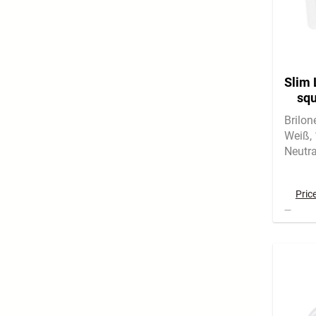
Slim 
squ
Brilo
Weiß
Neutra
Indire
angen
Pric