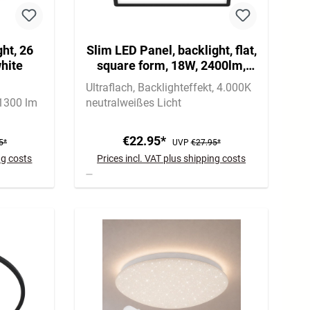
ght, 26
Slim LED Panel, backlight, flat,
hite
square form, 18W, 2400lm,
black
Ultraflach
Backlighteffekt
4.000K
1300 lm
neutralweißes Licht
€22.95*
5*
UVP
€27.95*
ng costs
Prices incl. VAT plus shipping costs