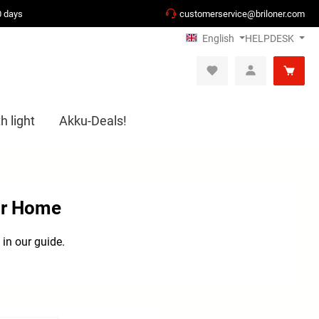
0 days
customerservice@briloner.com
English
HELPDESK
h light
Akku-Deals!
our Home
in our guide.