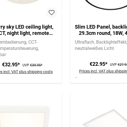
ry sky LED ceiling light,
Slim LED Panel, backlig
T, night light, remote
29.3cm round, 18W, 
ntrol, dimmable, white
black
Fernbedienung
CCT-
Ultraflach
Backlighteffekt
emperatursteuerung
neutralweißes Licht
bar
€22.95*
€32.95*
UVP
€27.9
UVP
€39.95*
Prices incl. VAT plus shippi
es incl. VAT plus shipping costs