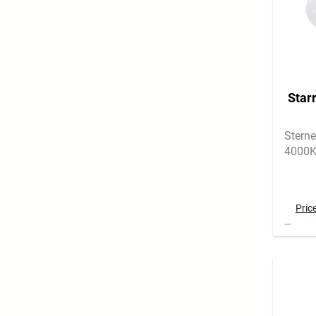
Starr
Stern
4000
Pric