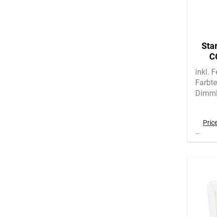
Star
CC
co
inkl. 
Farbt
Dimm
Pric