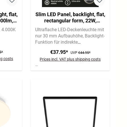
ht, flat,
Slim LED Panel, backlight, flat,
000lm,
rectangular form, 22W,
3000lm, white
4.000K
Ultraflache LED-Deckenleuchte mit
nur 30 mm Aufbauhöhe
Backlight-
Funktion für indirekte
Hintergrundbeleuchtung
22W,
€37.95*
5*
UVP
€44.95*
3.000lm, neutralweißes Licht
ng costs
Prices incl. VAT plus shipping costs
(4.000 K) für Arbeitsbereiche