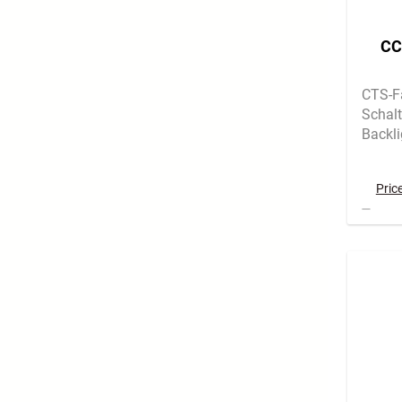
CC
CTS-F
Schalt
Backli
Pric