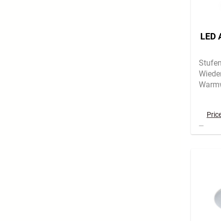
LED 
Stufe
Wiede
Warmw
Pric