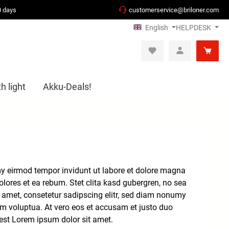
0 days
customerservice@briloner.com
English
HELPDESK
h light
Akku-Deals!
my eirmod tempor invidunt ut labore et dolore magna
lores et ea rebum. Stet clita kasd gubergren, no sea
 amet, consetetur sadipscing elitr, sed diam nonumy
am voluptua. At vero eos et accusam et justo duo
 est Lorem ipsum dolor sit amet.