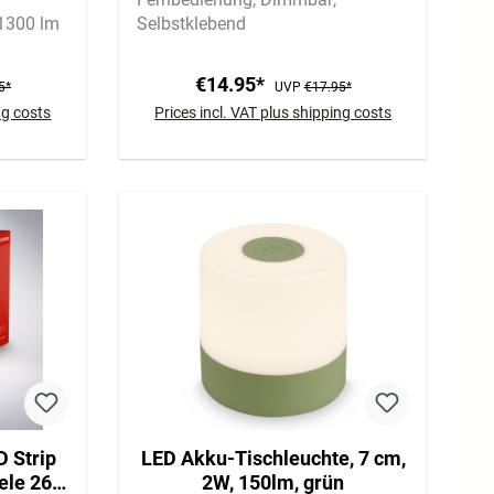
1300 lm
Selbstklebend
€14.95*
5*
UVP
€17.95*
ng costs
Prices incl. VAT plus shipping costs
 Strip
LED Akku-Tischleuchte, 7 cm,
ele 260
2W, 150lm, grün