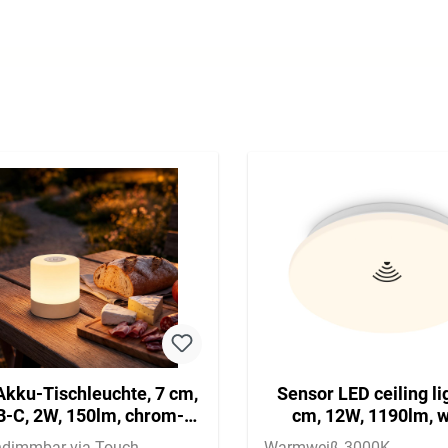
Akku-Tischleuchte, 7 cm,
Sensor LED ceiling li
-C, 2W, 150lm, chrom-
cm, 12W, 1190lm, w
matt
ndimmbar via Touch
Warmweiß 3000K