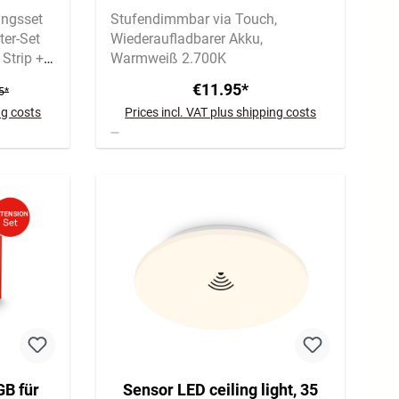
zbar,
ungsset
Stufendimmbar via Touch
eiß
ter-Set
Wiederaufladbarer Akku
Strip +
Warmweiß 2.700K
€11.95*
5*
ng costs
Prices incl. VAT plus shipping costs
GB für
Sensor LED ceiling light, 35