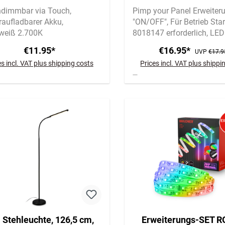
C Touch 2W 150lm Black
cm, Warmweiß, kür
ndimmbar via Touch
Pimp your Panel Erweiter
selbstklebend, W
raufladbarer Akku
"ON/OFF"
Für Betrieb Star
eiß 2.700K
8018147 erforderlich
LED 
Verlängerung
€11.95*
€16.95*
UVP
€17.9
es incl. VAT plus shipping costs
Prices incl. VAT plus shippi
 Stehleuchte, 126,5 cm,
Erweiterungs-SET R