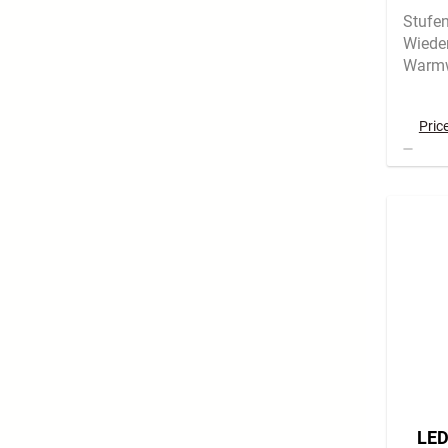
USB-
Stufe
Wiede
Warmw
Pric
LED