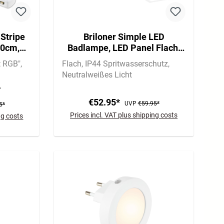
Stripe
Briloner Simple LED
60cm,
Badlampe, LED Panel Flach,
ilerbox
Eckig, 78x18 cm, Weiß
t RGB"
Flach
IP44 Spritwasserschutz
Neutralweißes Licht
€52.95*
UVP
€59.95*
5*
Prices incl. VAT plus shipping costs
ng costs