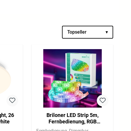
Topseller
▾
ght, 26
Briloner LED Strip 5m,
hite
Fernbedienung, RGB
Farbmodi, Dimmbar
Fernbedienung
Dimmbar