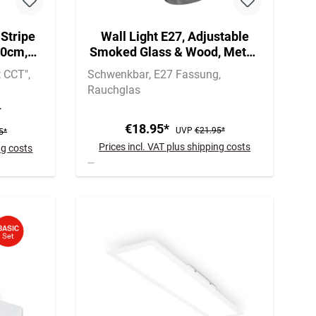
Stripe
Wall Light E27, Adjustable
60cm,
Smoked Glass & Wood, Metal,
ilerbox
Matt Black
t CCT"
Schwenkbar
E27 Fassung
Rauchglas
€18.95*
UVP
€21.95*
5*
Prices incl. VAT plus shipping costs
ng costs