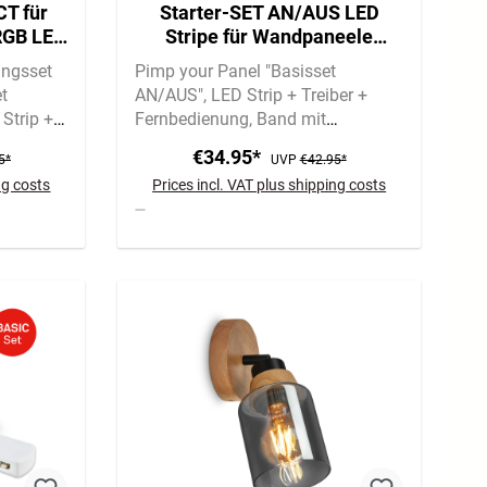
CT für
Starter-SET AN/AUS LED
RGB LED
Stripe für Wandpaneele
ngerung
260cm, Fernbedienung,
ungsset
Pimp your Panel "Basisset
Verteilerbox
t
AN/AUS"
LED Strip + Treiber +
Strip +
Fernbedienung
Band mit
Spezialkleber für Filz |
€34.95*
5*
UVP
€42.95*
Selbstklebend
ng costs
Prices incl. VAT plus shipping costs