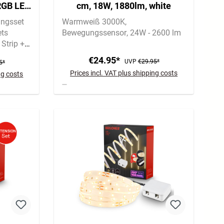
RGB LED
cm, 18W, 1880lm, white
ngerung
ungsset
Warmweiß 3000K
ets
Bewegungssensor
24W - 2600 lm
Strip +
€24.95*
UVP
€29.95*
5*
Prices incl. VAT plus shipping costs
ng costs