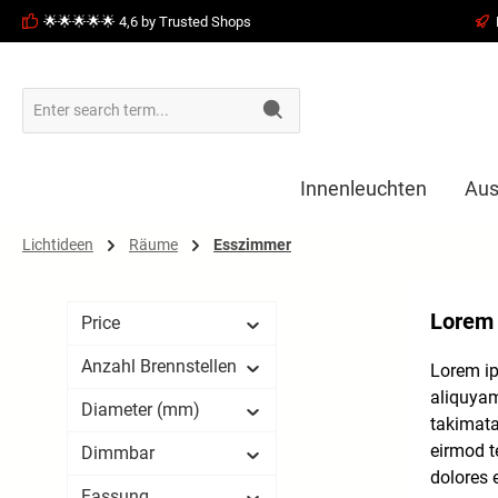
🌟🌟🌟🌟🌟 4,6 by Trusted Shops
search
Skip to main navigation
Innenleuchten
Aus
Lichtideen
Räume
Esszimmer
Lorem 
Price
Anzahl Brennstellen
Lorem ip
aliquyam
Diameter (mm)
takimata
eirmod t
Dimmbar
dolores 
Fassung