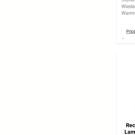
Wiede
Warmw
Pric
Rec
Lam