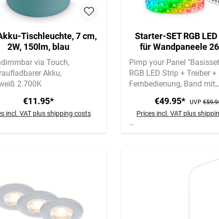
Akku-Tischleuchte, 7 cm,
Starter-SET RGB LED 
2W, 150lm, blau
für Wandpaneele 2
Fernbedienung, Verte
ndimmbar via Touch
Pimp your Panel "Basisse
raufladbarer Akku
RGB LED Strip + Treiber +
eiß 2.700K
Fernbedienung
Band mit
Spezialkleber für Filz |
€11.95*
€49.95*
UVP
€59.9
Selbstklebend
es incl. VAT plus shipping costs
Prices incl. VAT plus shippi