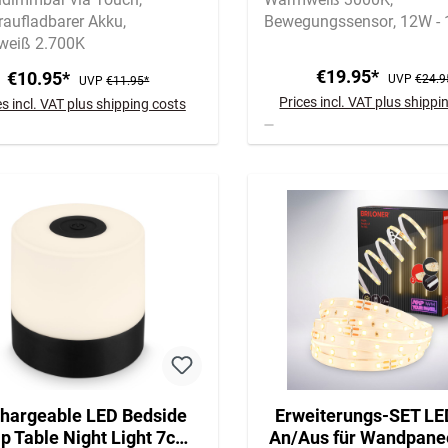
raufladbarer Akku
Bewegungssensor
12W - 
eiß 2.700K
€19.95*
€10.95*
UVP
€24.9
UVP
€11.95*
Prices incl. VAT plus shippi
es incl. VAT plus shipping costs
hargeable LED Bedside
Erweiterungs-SET LED
p Table Night Light 7cm
An/Aus für Wandpane