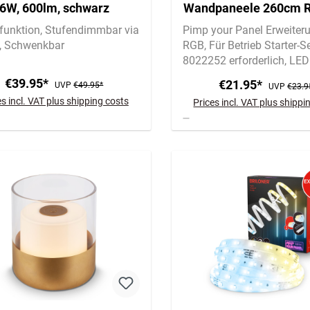
6W, 600lm, schwarz
Wandpaneele 260cm 
Stripe, 37,5cm Verlä
funktion
Stufendimmbar via
Pimp your Panel Erweiter
Schwenkbar
RGB
Für Betrieb Starter-S
8022252 erforderlich
LED 
Verlängerung
€39.95*
€21.95*
UVP
€49.95*
UVP
€23.9
es incl. VAT plus shipping costs
Prices incl. VAT plus shippi