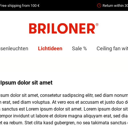
Free shipping from 100 €
Return within 3
senleuchten
Lichtideen
Sale %
Ceiling fan wit
Ipsum dolor sit amet
sum dolor sit amet, consetetur sadipscing elitr, sed diam nonu
 erat, sed diam voluptua. At vero eos et accusam et justo duo do
 sanctus est Lorem ipsum dolor sit amet. Lorem ipsum dolor sit
empor invidunt ut labore et dolore magna aliquyam erat, sed di
et ea rebum. Stet clita kasd gubergren, no sea takimata sanctus