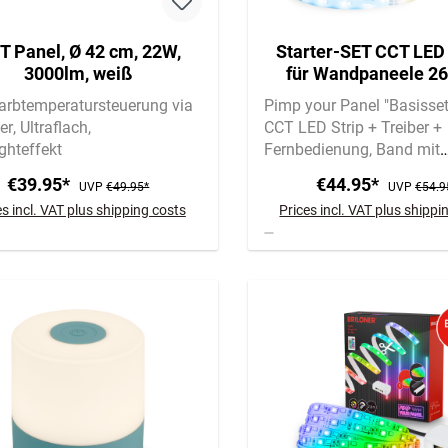
T Panel, Ø 42 cm, 22W,
Starter-SET CCT LED 
3000lm, weiß
für Wandpaneele 2
Fernbedienung, Verte
arbtemperatursteuerung via
Pimp your Panel "Basisse
er
Ultraflach
CCT LED Strip + Treiber +
ghteffekt
Fernbedienung
Band mit
Spezialkleber für Filz |
€39.95*
€44.95*
UVP
€49.95*
UVP
€54.9
Selbstklebend
es incl. VAT plus shipping costs
Prices incl. VAT plus shippi