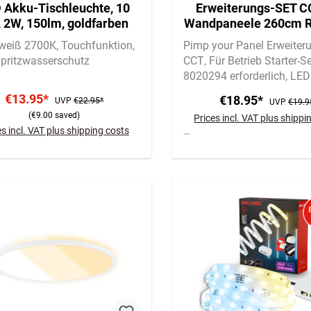
 Akku-Tischleuchte, 10
Erweiterungs-SET C
 2W, 150lm, goldfarben
Wandpaneele 260cm 
Stripe, 37,5cm Verlä
eiß 2700K
Touchfunktion
Pimp your Panel Erweiter
Spritzwasserschutz
CCT
Für Betrieb Starter-Se
8020294 erforderlich
LED 
Verlängerung
€13.95*
€18.95*
UVP
€22.95*
UVP
€19.9
(€9.00 saved)
Prices incl. VAT plus shippi
es incl. VAT plus shipping costs