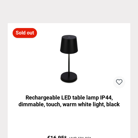
Sold out
Rechargeable LED table lamp IP44,
dimmable, touch, warm white light, black
€16.95*