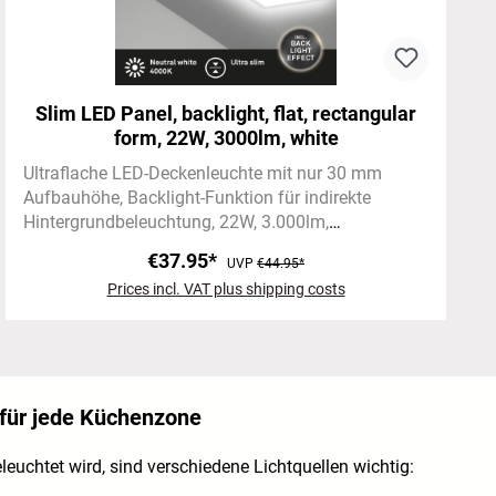
Slim LED Panel, backlight, flat, rectangular
form, 22W, 3000lm, white
Ultraflache LED-Deckenleuchte mit nur 30 mm
Aufbauhöhe
Backlight-Funktion für indirekte
Hintergrundbeleuchtung
22W, 3.000lm,
neutralweißes Licht (4.000 K) für Arbeitsbereiche
€37.95*
UVP
€44.95*
Prices incl. VAT plus shipping costs
 für jede Küchenzone
euchtet wird, sind verschiedene Lichtquellen wichtig: