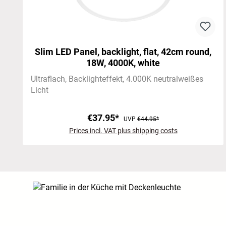
Slim LED Panel, backlight, flat, 42cm round,
18W, 4000K, white
Ultraflach
Backlighteffekt
4.000K neutralweißes
Licht
€37.95*
UVP
€44.95*
Prices incl. VAT plus shipping costs
Skip image gallery