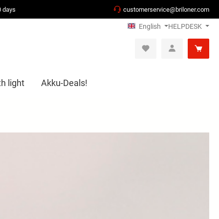
0 days
customerservice@briloner.com
English
HELPDESK
h light
Akku-Deals!