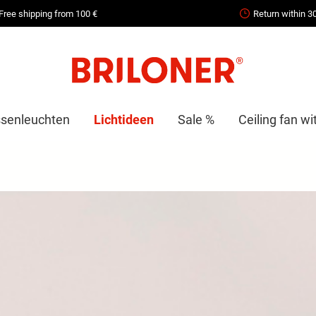
Free shipping from 100 €
Return within 3
senleuchten
Lichtideen
Sale %
Ceiling fan wit