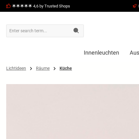
🌟🌟🌟🌟🌟 4,6 by Trusted Shops
search
Skip to main navigation
Innenleuchten
Aus
Lichtideen
Räume
Küche