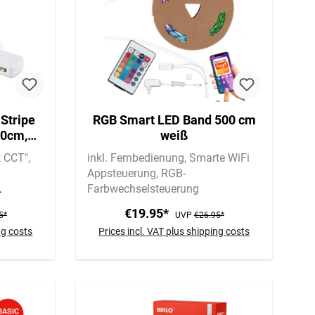
Stripe
RGB Smart LED Band 500 cm
60cm,
weiß
ilerbox
t CCT"
inkl. Fernbedienung
Smarte WiFi
Appsteuerung
RGB-
Farbwechselsteuerung
€19.95*
5*
UVP
€26.95*
ng costs
Prices incl. VAT plus shipping costs