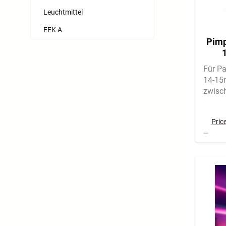
Leuchtmittel
EEK A
Pimp
W
Für Pa
Klem
14-1
zwisc
Abmes
Pric