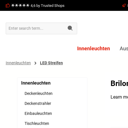
🌟🌟🌟🌟🌟 4,6 by Trusted Shops
search
Skip to main navigation
Innenleuchten
Aus
Innenleuchten
LED Streifen
Brilo
Innenleuchten
Deckenleuchten
Learn m
Deckenstrahler
Einbauleuchten
Tischleuchten