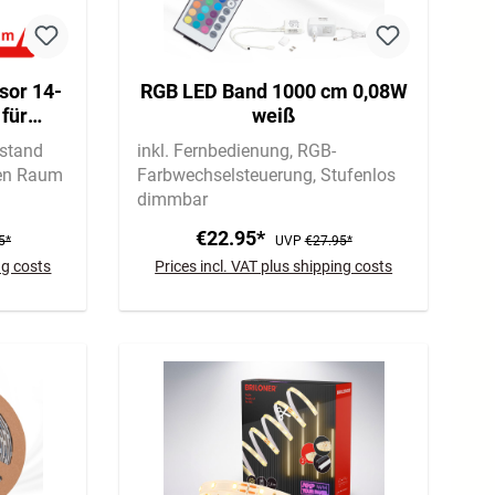
sor 14-
RGB LED Band 1000 cm 0,08W
für
weiß
cm,
bstand
inkl. Fernbedienung
RGB-
 Weiß
en Raum
Farbwechselsteuerung
Stufenlos
dimmbar
,0cm
€22.95*
5*
UVP
€27.95*
ng costs
Prices incl. VAT plus shipping costs