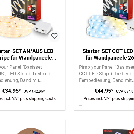
arter-SET AN/AUS LED
Starter-SET CCT LED 
tripe für Wandpaneele
für Wandpaneele 2
60cm, Fernbedienung,
Fernbedienung, Verte
our Panel "Basisset
Pimp your Panel "Basisse
Verteilerbox
S"
LED Strip + Treiber +
CCT LED Strip + Treiber +
edienung
Band mit
Fernbedienung
Band mit
lkleber für Filz |
Spezialkleber für Filz |
€34.95*
€44.95*
UVP
€42.95*
UVP
€54.9
tklebend
Selbstklebend
es incl. VAT plus shipping costs
Prices incl. VAT plus shippi