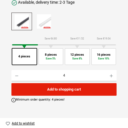
Available, delivery time: 2-3 Tage
Save €4.80
Save €11.52
Save €19.04
8 pieces
12 pieces
16 pieces
4 pieces
Save 5%
Save 8%
Save 10%
Product Quantity: Enter the desired amount or use the buttons to increase or decrease the quan
Add to shopping cart
Minimum order quantity: 4 pieces!
Add to wishlist