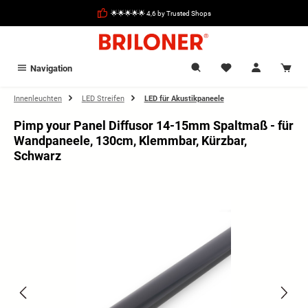
in content
🌟🌟🌟🌟🌟 4,6 by Trusted Shops
Navigation
Innenleuchten
LED Streifen
LED für Akustikpaneele
Pimp your Panel Diffusor 14-15mm Spaltmaß - für
Wandpaneele, 130cm, Klemmbar, Kürzbar,
Schwarz
Skip image gallery