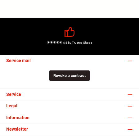
🌟🌟🌟🌟🌟 4,6 by Trusted Shops
Service mail
Revoke a contract
Service
Legal
Information
Newsletter