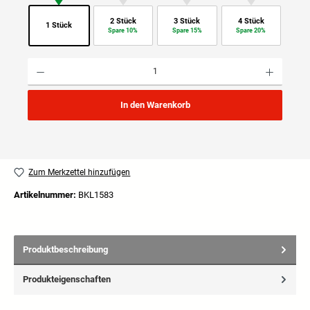
2 Stück
3 Stück
4 Stück
1 Stück
Spare 10%
Spare 15%
Spare 20%
Produkt Anzahl: Gib den gewünschten Wert ein oder benutze die Schaltflächen um die Anzahl
In den Warenkorb
Zum Merkzettel hinzufügen
Artikelnummer:
BKL1583
Produktbeschreibung
Produkteigenschaften