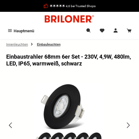
alt springen
🌟🌟🌟🌟🌟 4,6 bei Trusted Shops
Hauptmenü
Innenleuchten
Einbauleuchten
Einbaustrahler 68mm 6er Set - 230V, 4,9W, 480lm,
LED, IP65, warmweiß, schwarz
Bildergalerie überspringen