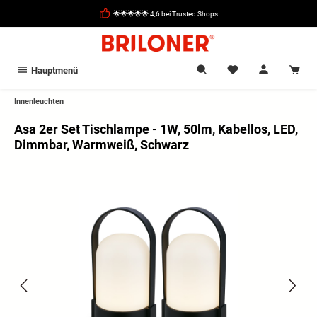
alt springen
🌟🌟🌟🌟🌟 4,6 bei Trusted Shops
Hauptmenü
Innenleuchten
Asa 2er Set Tischlampe - 1W, 50lm, Kabellos, LED,
Dimmbar, Warmweiß, Schwarz
Bildergalerie überspringen