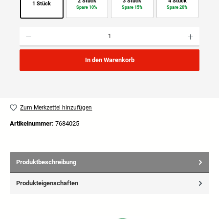
2 Stück
3 Stück
4 Stück
1 Stück
Spare 10%
Spare 15%
Spare 20%
Produkt Anzahl: Gib den gewünschten Wert ein oder benutze die Schaltflächen um die Anzahl
In den Warenkorb
Zum Merkzettel hinzufügen
Artikelnummer:
7684025
Produktbeschreibung
Produkteigenschaften