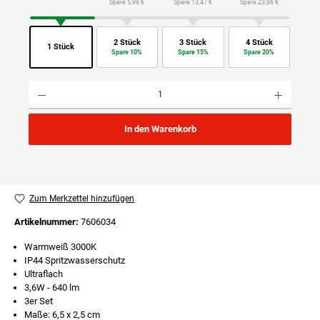
Spare 5,98 €
Spare 13,47 €
Spare 23,96 €
2 Stück
3 Stück
4 Stück
1 Stück
Spare 10%
Spare 15%
Spare 20%
Produkt Anzahl: Gib den gewünschten Wert ein oder benutze die Schaltflächen um die Anzahl
In den Warenkorb
Zum Merkzettel hinzufügen
Artikelnummer:
7606034
Warmweiß 3000K
IP44 Spritzwasserschutz
Ultraflach
3,6W - 640 lm
3er Set
Maße: 6,5 x 2,5 cm