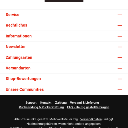
Service
Rechtliches
Informationen
Newsletter
Zahlungsarten
Versandarten
Shop-Bewertungen
Unsere Communities
Support
Kontakt
Zahlung
Versand & Lieferung
Rücksendung & Rückerstattung
FAQ - Häufig gestellte Fragen
Alle Preise inkl. gesetzl. Mehrwertsteuer zzgl.
Versandkosten
und ggf.
Nachnahmegebühren, wenn nicht anders angegeben.