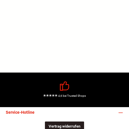
🌟🌟🌟🌟🌟 4,6 bei Trusted Shops
Service-Hotline
Vertrag widerrufen