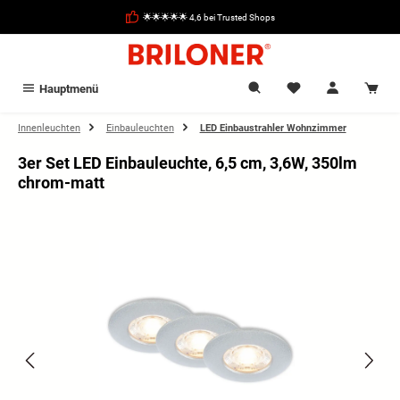
alt springen
🌟🌟🌟🌟🌟 4,6 bei Trusted Shops
Hauptmenü
Innenleuchten
Einbauleuchten
LED Einbaustrahler Wohnzimmer
3er Set LED Einbauleuchte, 6,5 cm, 3,6W, 350lm
chrom-matt
Bildergalerie überspringen