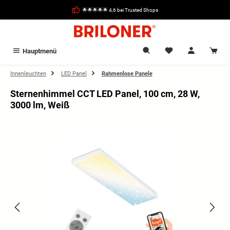
alt springen
🌟🌟🌟🌟🌟 4,6 bei Trusted Shops
Hauptmenü
Innenleuchten
LED Panel
Rahmenlose Panele
Sternenhimmel CCT LED Panel, 100 cm, 28 W,
3000 lm, Weiß
Bildergalerie überspringen