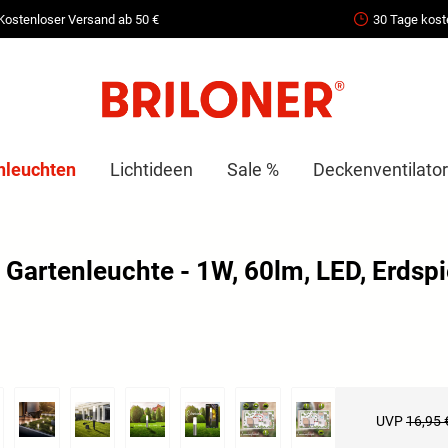
Kostenloser Versand ab 50 €
30 Tage kost
nleuchten
Lichtideen
Sale %
Deckenventilator
Gartenleuchte - 1W, 60lm, LED, Erdspi
UVP
16,95 