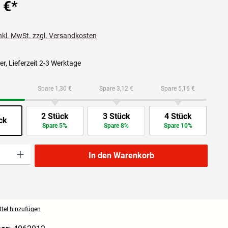
 €
*
inkl. MwSt. zzgl. Versandkosten
r, Lieferzeit 2-3 Werktage
Spare 1,30 €
Spare 3,12 €
Spare 5,16 €
2 Stück
3 Stück
4 Stück
ck
Spare 5%
Spare 8%
Spare 10%
l: Gib den gewünschten Wert ein oder benutze die Schaltflächen um die Anzahl zu 
In den Warenkorb
tel hinzufügen