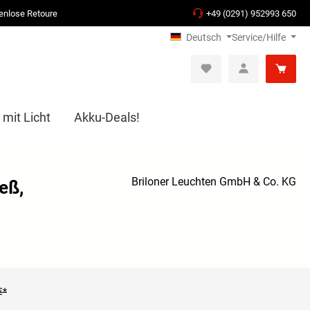
enlose Retoure
+49 (0291) 952993 650
Deutsch
Service/Hilfe
 mit Licht
Akku-Deals!
Briloner Leuchten GmbH & Co. KG
eß,
€*