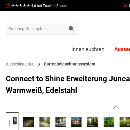
🌟🌟🌟🌟🌟 4,6 bei Trusted Shops
springen
Zur Hauptnavigation springen
Innenleuchten
Ausse
Aussenleuchten
Gartenbeleuchtungssystem
Connect to Shine Erweiterung Junca 
Warmweiß, Edelstahl
Bildergalerie überspringen