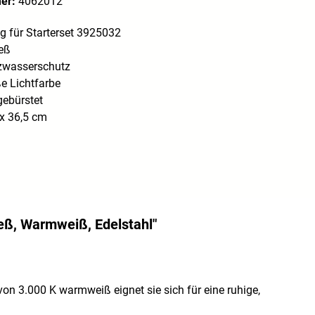
mer:
4062012
g für Starterset 3925032
eß
tzwasserschutz
 Lichtfarbe
gebürstet
x 36,5 cm
eß, Warmweiß, Edelstahl"
von 3.000 K warmweiß eignet sie sich für eine ruhige,