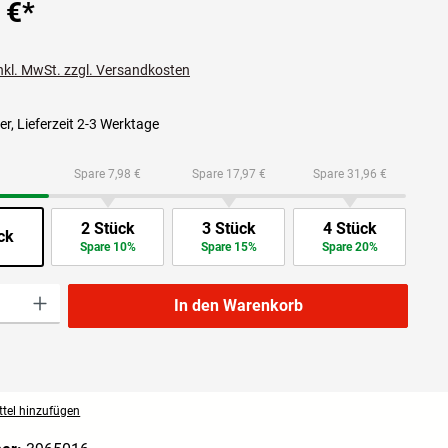
 €
*
inkl. MwSt. zzgl. Versandkosten
r, Lieferzeit 2-3 Werktage
Spare 7,98 €
Spare 17,97 €
Spare 31,96 €
2 Stück
3 Stück
4 Stück
ck
Spare 10%
Spare 15%
Spare 20%
l: Gib den gewünschten Wert ein oder benutze die Schaltflächen um die Anzahl zu 
In den Warenkorb
tel hinzufügen