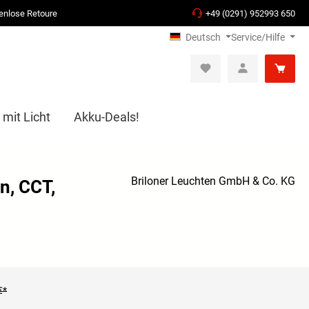
enlose Retoure
+49 (0291) 952993 650
Deutsch
Service/Hilfe
 mit Licht
Akku-Deals!
Briloner Leuchten GmbH & Co. KG
n, CCT,
€*