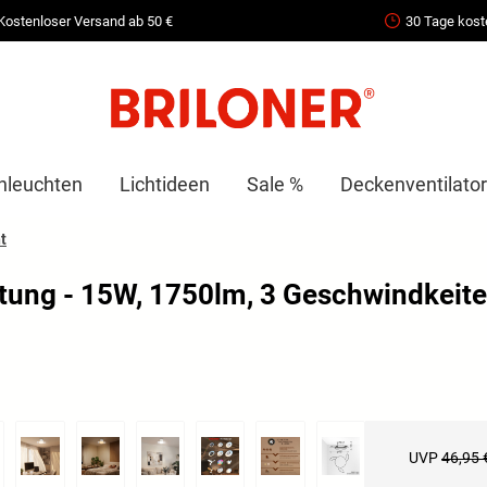
Kostenloser Versand ab 50 €
30 Tage kost
nleuchten
Lichtideen
Sale %
Deckenventilator
t
tung - 15W, 1750lm, 3 Geschwindkeite
UVP
46,95 