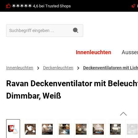
🌟🌟🌟🌟🌟 4,6 bei Trusted Shops
springen
Zur Hauptnavigation springen
Innenleuchten
Ausse
Innenleuchten
Deckenleuchten
Deckenventilatoren mit Lich
Ravan Deckenventilator mit Beleuch
Dimmbar, Weiß
Bildergalerie überspringen