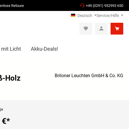
enlose Retoure
+49 (0291) 952993 650
Deutsch
Service/Hilfe
 mit Licht
Akku-Deals!
Briloner Leuchten GmbH & Co. KG
ß-Holz
€*
 €
*