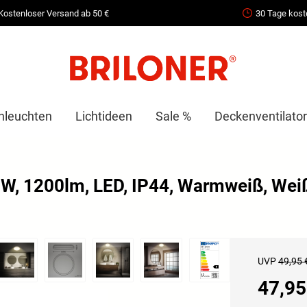
Kostenloser Versand ab 50 €
30 Tage kost
nleuchten
Lichtideen
Sale %
Deckenventilator
W, 1200lm, LED, IP44, Warmweiß, Wei
UVP
49,95 
47,95