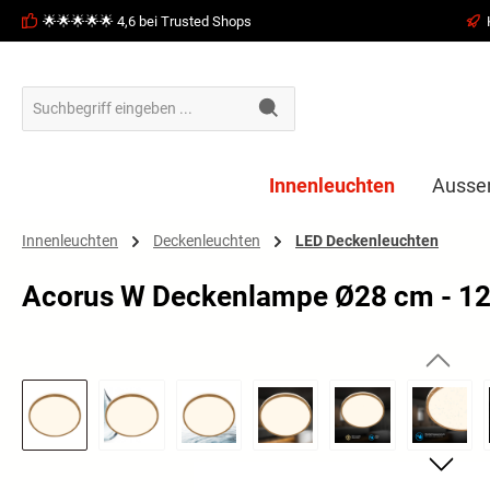
🌟🌟🌟🌟🌟 4,6 bei Trusted Shops
springen
Zur Hauptnavigation springen
Innenleuchten
Ausse
Innenleuchten
Deckenleuchten
LED Deckenleuchten
Acorus W Deckenlampe Ø28 cm - 12
Bildergalerie überspringen