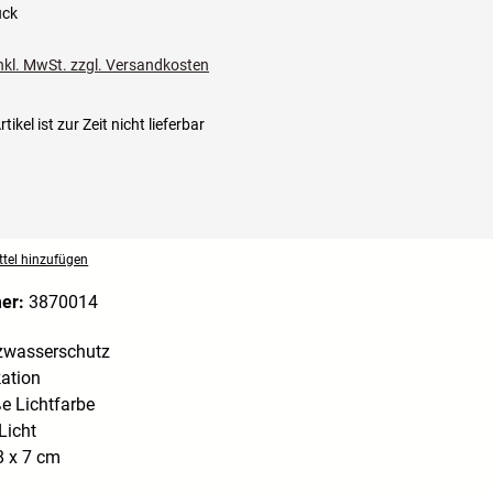
ück
inkl. MwSt. zzgl. Versandkosten
tikel ist zur Zeit nicht lieferbar
tel hinzufügen
mer:
3870014
tzwasserschutz
ation
 Lichtfarbe
Licht
 x 7 cm