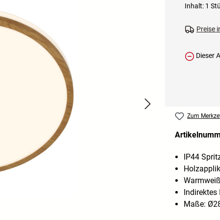
Inhalt:
1 St
Preise 
Dieser Ar
Zum Merkzet
Artikelnum
IP44 Spri
Holzapplik
Warmweiße
Indirektes 
Maße: Ø28