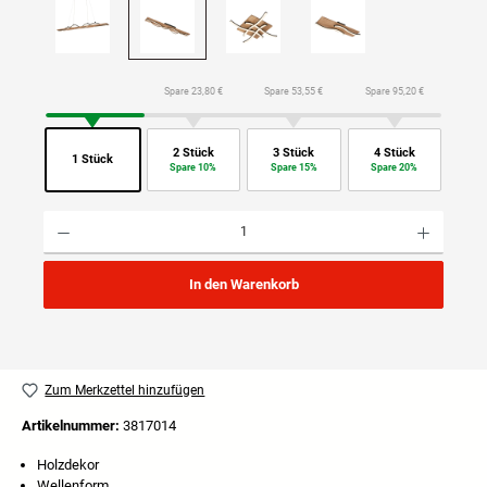
Spare 23,80 €
Spare 53,55 €
Spare 95,20 €
2 Stück
3 Stück
4 Stück
1 Stück
Spare 10%
Spare 15%
Spare 20%
Produkt Anzahl: Gib den gewünschten Wert ein oder benutze die Schaltflächen um die Anzahl
In den Warenkorb
Zum Merkzettel hinzufügen
Artikelnummer:
3817014
Holzdekor
Wellenform