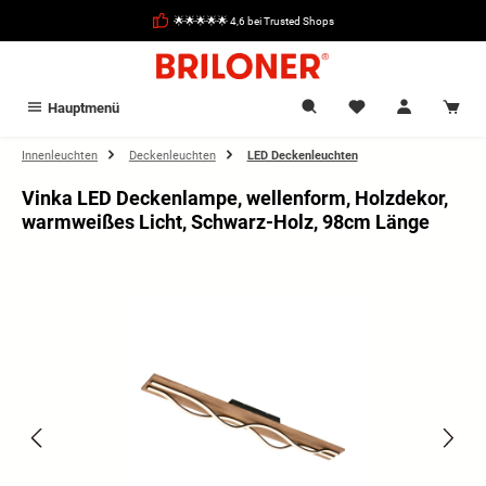
alt springen
🌟🌟🌟🌟🌟 4,6 bei Trusted Shops
Hauptmenü
Innenleuchten
Deckenleuchten
LED Deckenleuchten
Vinka LED Deckenlampe, wellenform, Holzdekor,
warmweißes Licht, Schwarz-Holz, 98cm Länge
Bildergalerie überspringen