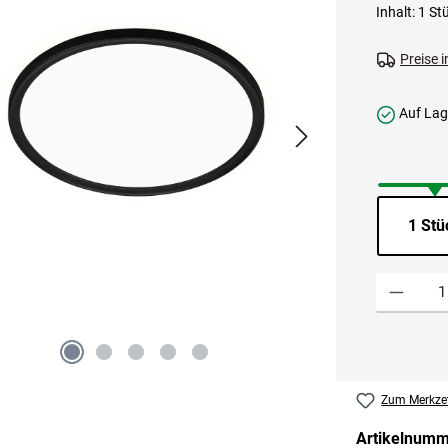
Inhalt:
1 St
Preise 
Auf Lage
1 Stü
Produkt Anzah
Zum Merkzet
Artikelnum