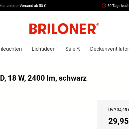
Kostenloser Versand ab 50 €
30 Tage kost
nleuchten
Lichtideen
Sale %
Deckenventilator
, 18 W, 2400 lm, schwarz
UVP
34,95 
29,95