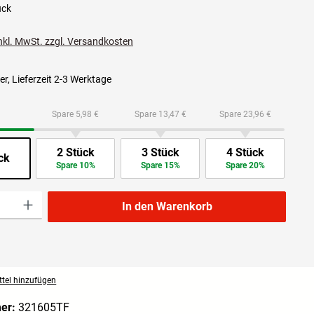
ück
inkl. MwSt. zzgl. Versandkosten
r, Lieferzeit 2-3 Werktage
Spare 5,98 €
Spare 13,47 €
Spare 23,96 €
2 Stück
3 Stück
4 Stück
ck
Spare 10%
Spare 15%
Spare 20%
l: Gib den gewünschten Wert ein oder benutze die Schaltflächen um die Anzahl zu 
In den Warenkorb
tel hinzufügen
mer:
321605TF