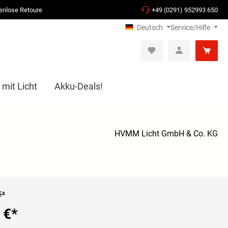
enlose Retoure
+49 (0291) 952993 650
Deutsch
Service/Hilfe
 mit Licht
Akku-Deals!
HVMM Licht GmbH & Co. KG
€*
 €
*