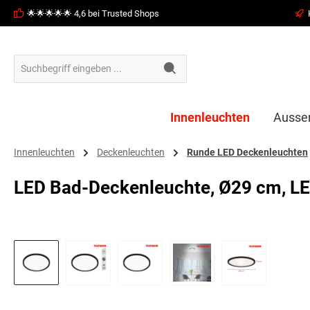
🌟🌟🌟🌟🌟 4,6 bei Trusted Shops
springen
Zur Hauptnavigation springen
Innenleuchten
Ausse
Innenleuchten
Deckenleuchten
Runde LED Deckenleuchten
LED Bad-Deckenleuchte, Ø29 cm, LED
Bildergalerie überspringen