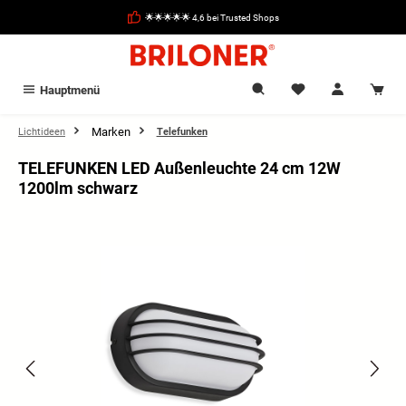
alt springen
🌟🌟🌟🌟🌟 4,6 bei Trusted Shops
Hauptmenü
Marken
Lichtideen
Telefunken
TELEFUNKEN LED Außenleuchte 24 cm 12W
1200lm schwarz
Bildergalerie überspringen