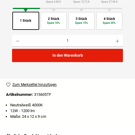
Spare 6,98 €
Spare 15,72 €
Spare 27,96 €
2 Stück
3 Stück
4 Stück
1 Stück
Spare 10%
Spare 15%
Spare 20%
Produkt Anzahl: Gib den gewünschten Wert ein oder benutze die Schaltflächen um die Anzahl
In den Warenkorb
Zum Merkzettel hinzufügen
Artikelnummer:
315605TF
Neutralweiß 4000K
12W - 1200 lm
Maße: 24 x 12 x 9 cm